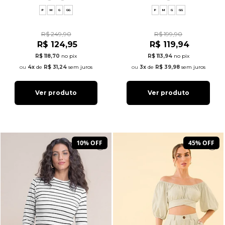
P
M
G
GG
P
M
G
GG
R$ 249,90
R$ 199,90
R$ 124,95
R$ 119,94
R$ 118,70
no pix
R$ 113,94
no pix
4x
de
R$ 31,24
sem juros
3x
de
R$ 39,98
sem juros
Ver produto
Ver produto
10% OFF
45% OFF