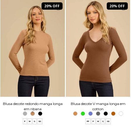
20% OFF
20% OFF
Blusa decote redondo manga longa
Blusa decote V manga longa em
em ribana
cotton
P
M
G
GG
PP
P
M
G
GG