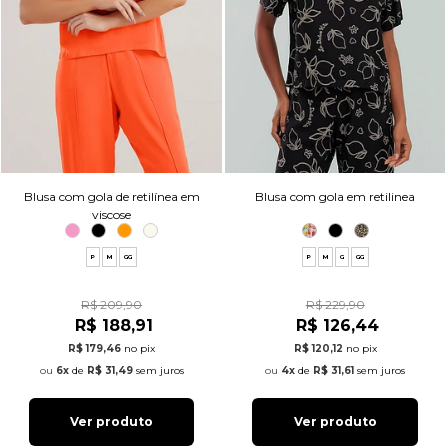
Blusa com gola de retilínea em
Blusa com gola em retilinea
viscose
P
M
GG
P
M
G
GG
R$ 209,90
R$ 229,90
R$ 188,91
R$ 126,44
R$ 179,46
no pix
R$ 120,12
no pix
6x
de
R$ 31,49
sem juros
4x
de
R$ 31,61
sem juros
Ver produto
Ver produto