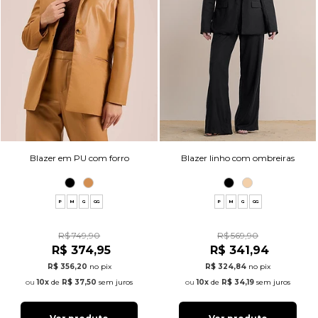
Blazer em PU com forro
Blazer linho com ombreiras
P
M
G
GG
P
M
G
GG
R$ 749,90
R$ 569,90
R$ 374,95
R$ 341,94
R$ 356,20
no pix
R$ 324,84
no pix
10x
de
R$ 37,50
sem juros
10x
de
R$ 34,19
sem juros