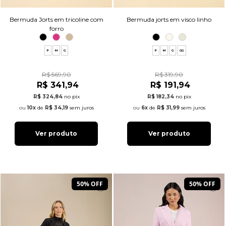
Bermuda Jorts em tricoline com
Bermuda jorts em visco linho
forro
P
M
G
P
M
G
GG
R$ 569,90
R$ 319,90
R$ 341,94
R$ 191,94
R$ 324,84
no pix
R$ 182,34
no pix
10x
de
R$ 34,19
sem juros
6x
de
R$ 31,99
sem juros
Ver produto
Ver produto
50% OFF
50% OFF