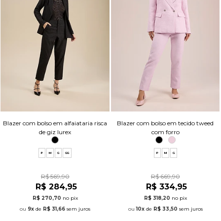
Blazer com bolso em alfaiataria risca
Blazer com bolso em tecido tweed
de giz lurex
com forro
P
M
G
GG
P
M
G
R$ 569,90
R$ 669,90
R$ 284,95
R$ 334,95
R$ 270,70
no pix
R$ 318,20
no pix
9x
de
R$ 31,66
sem juros
10x
de
R$ 33,50
sem juros