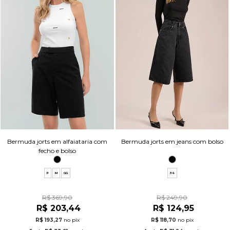
Bermuda jorts em alfaiataria com
Bermuda jorts em jeans com bolso
fecho e bolso
P
M
GG
34
R$ 369,90
R$ 249,90
R$ 203,44
R$ 124,95
R$ 193,27
no pix
R$ 118,70
no pix