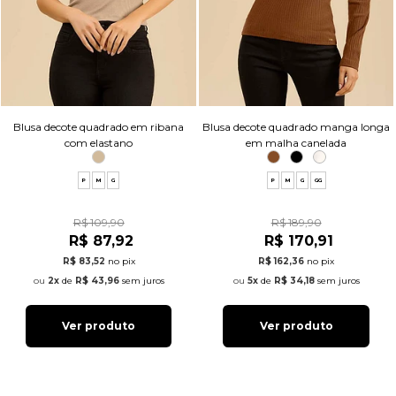
Blusa decote quadrado em ribana
Blusa decote quadrado manga longa
com elastano
em malha canelada
P
M
G
P
M
G
GG
R$ 109,90
R$ 189,90
R$ 87,92
R$ 170,91
R$ 83,52
no pix
R$ 162,36
no pix
2x
de
R$ 43,96
sem juros
5x
de
R$ 34,18
sem juros
Ver produto
Ver produto