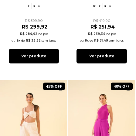
P
M
G
PP
P
M
G
R$ 399,90
R$ 419,90
R$ 299,92
R$ 251,94
R$ 284,92
no pix
R$ 239,34
no pix
9x
de
R$ 33,32
sem juros
8x
de
R$ 31,49
sem juros
Ver produto
Ver produto
45% OFF
40% OFF