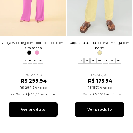
Calça wide leg com botão e bolso em
Calça alfaiataria colors em sarja com
alfaiataria
bolso
P
M
G
GG
34
36
38
40
42
44
46
R$ 499,90
R$ 319,90
R$ 299,94
R$ 175,94
R$ 284,94
no pix
R$ 167,14
no pix
9x
de
R$ 33,33
sem juros
5x
de
R$ 35,19
sem juros
Ver produto
Ver produto