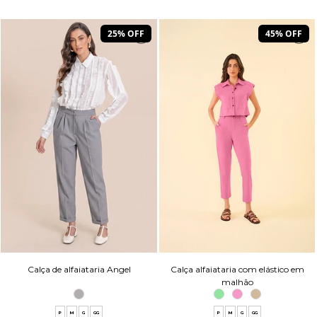
25% OFF
45% OFF
Calça de alfaiataria Angel
Calça alfaiataria com elástico em
malhão
P
M
G
GG
P
M
G
GG