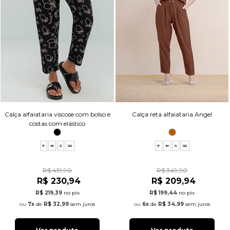
Calça alfaiataria viscose com bolso e
Calça reta alfaiataria Angel
costas com elástico
P
M
G
GG
P
M
G
GG
R$ 419,90
R$ 349,90
R$ 230,94
R$ 209,94
R$ 219,39
no pix
R$ 199,44
no pix
7x
de
R$ 32,99
sem juros
6x
de
R$ 34,99
sem juros