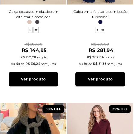
Calça costas com elástico em
Calça em alfaiataria com botão
alfaiataria mesclada
funcional
M
GG
G
GG
R$ 289,90
R$ 469,90
R$ 144,95
R$ 281,94
R$ 137,70
no pix
R$ 267,84
no pix
4x
de
R$ 36,24
sem juros
9x
de
R$ 31,33
sem juros
Ver produto
Ver produto
50% OFF
25% OFF