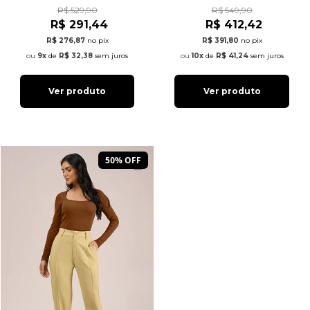
R$ 529,90
R$ 549,90
R$ 291,44
R$ 412,42
R$ 276,87
no pix
R$ 391,80
no pix
9x
de
R$ 32,38
sem juros
10x
de
R$ 41,24
sem juros
Ver produto
Ver produto
50% OFF