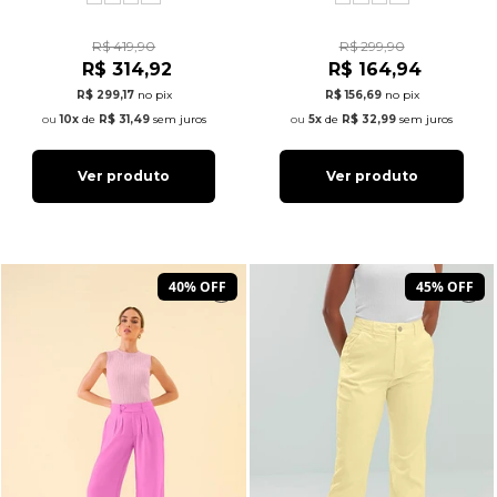
R$ 419,90
R$ 299,90
R$ 314,92
R$ 164,94
R$ 299,17
no pix
R$ 156,69
no pix
10x
de
R$ 31,49
sem juros
5x
de
R$ 32,99
sem juros
Ver produto
Ver produto
40% OFF
45% OFF