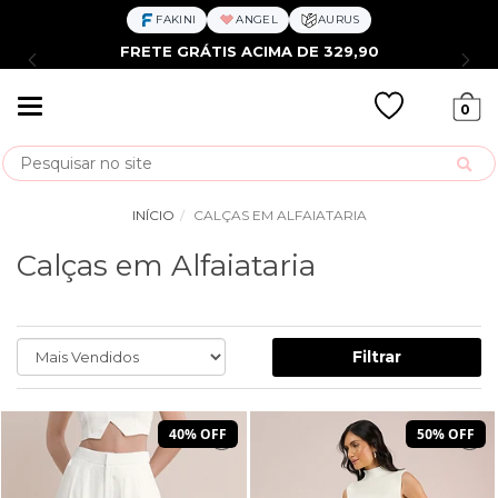
FAKINI
ANGEL
AURUS
FRETE GRÁTIS ACIMA DE 329,90
Mudar
0
navegação
Busca
INÍCIO
CALÇAS EM ALFAIATARIA
Calças em Alfaiataria
Filtrar
40% OFF
50% OFF