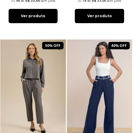
9x
de
R$ 30,66
sem juros
7x
de
R$ 33,56
sem juros
Ver produto
Ver produto
50% OFF
40% OFF