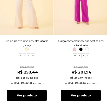
Calça pantalona em alfaiataria
Calça com elástico nas costas em
glossy
alfaiataria
P
M
G
GG
PP
P
M
G
R$ 469,90
R$ 469,90
R$ 258,44
R$ 281,94
R$ 245,52
no pix
R$ 267,84
no pix
8x
de
R$ 32,31
sem juros
9x
de
R$ 31,33
sem juros
Ver produto
Ver produto