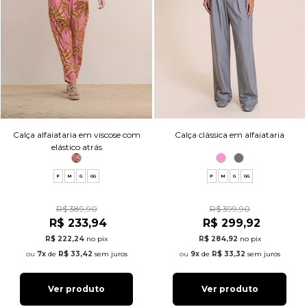
Calça alfaiataria em viscose com
Calça clássica em alfaiataria
elástico atrás
P
M
G
GG
P
M
G
GG
R$ 389,90
R$ 399,90
R$ 233,94
R$ 299,92
R$ 222,24
no pix
R$ 284,92
no pix
7x
de
R$ 33,42
sem juros
9x
de
R$ 33,32
sem juros
Ver produto
Ver produto