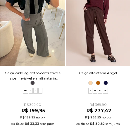
Calça wide leg botão decorativo e
Calça alfaiataria Angel
zíper invisível em alfaiataria
mesclada
PP
P
M
G
P
M
G
GG
R$ 399,90
R$ 369,90
R$ 199,95
R$ 277,42
R$ 189,95
no pix
R$ 263,55
no pix
6x
de
R$ 33,33
sem juros
9x
de
R$ 30,82
sem juros