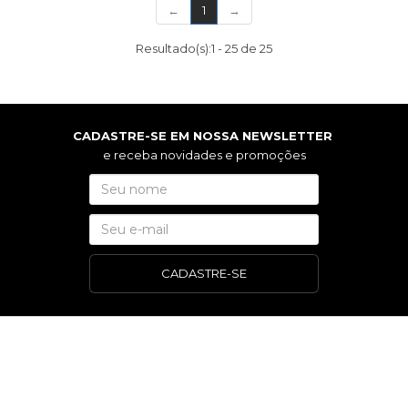
(current)
←
1
→
Resultado(s):
1
-
25
de
25
CADASTRE-SE EM NOSSA NEWSLETTER
e receba novidades e promoções
CADASTRE-SE