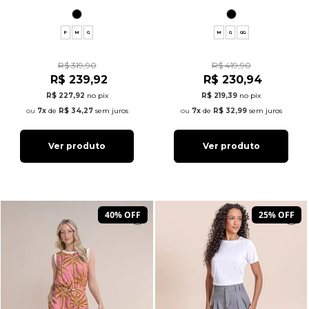
P
M
G
M
G
GG
R$ 319,90
R$ 419,90
R$ 239,92
R$ 230,94
R$ 227,92
no pix
R$ 219,39
no pix
7x
de
R$ 34,27
sem juros
7x
de
R$ 32,99
sem juros
Ver produto
Ver produto
40% OFF
25% OFF