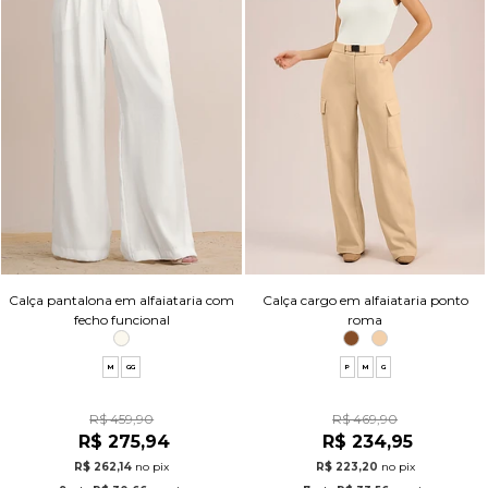
Calça pantalona em alfaiataria com
Calça cargo em alfaiataria ponto
fecho funcional
roma
M
GG
P
M
G
R$ 459,90
R$ 469,90
R$ 275,94
R$ 234,95
R$ 262,14
no pix
R$ 223,20
no pix