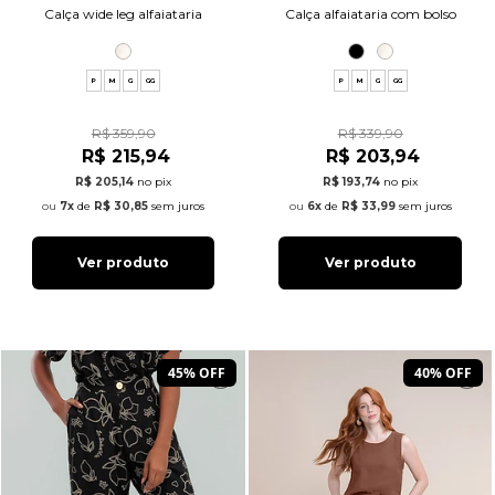
Calça wide leg alfaiataria
Calça alfaiataria com bolso
P
M
G
GG
P
M
G
GG
R$ 359,90
R$ 339,90
R$ 215,94
R$ 203,94
R$ 205,14
no pix
R$ 193,74
no pix
7x
de
R$ 30,85
sem juros
6x
de
R$ 33,99
sem juros
Ver produto
Ver produto
45% OFF
40% OFF