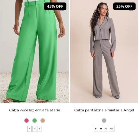
45% OFF
25% OFF
Calça wide leg em alfaiataria
Calça pantalona alfaiataria Angel
P
M
G
P
M
G
GG