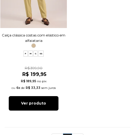
Calça clássica costas com elástico em
alfaiataria
P
M
G
GG
R$ 399,90
R$ 199,95
R$ 189,95
no pix
6x
de
R$ 33,33
sem juros
Ver produto