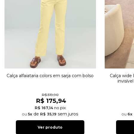
Calça alfaiataria colors em sarja com bolso
Calça wide 
invisíve
R$ 319,90
R$ 175,94
no pix
R$ 167,14
de
sem juros
5x
R$ 35,19
6x
Ver produto