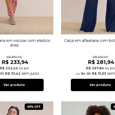
taria em viscose com elástico
Calça em alfaiataria com bot
atrás
R$ 389,90
R$ 469,90
R$ 233,94
R$ 281,94
no pix
no pix
R$ 222,24
R$ 267,84
de
sem juros
de
sem 
R$ 33,42
9x
R$ 31,33
Ver produto
Ver produto
40% OFF