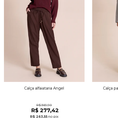
Calça alfaiataria Angel
Calça pa
R$ 369,90
R$ 277,42
no pix
R$ 263,55