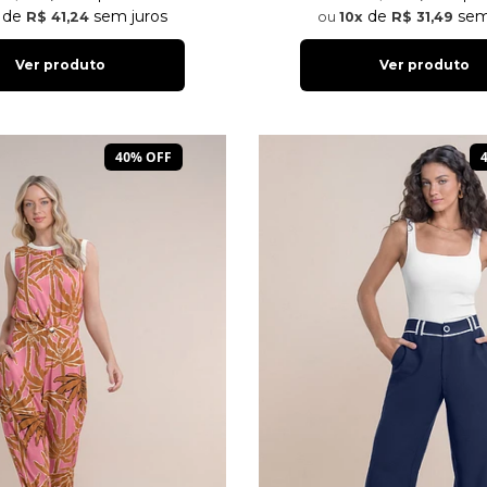
de
sem juros
de
sem
R$ 41,24
10x
R$ 31,49
Ver produto
Ver produto
40% OFF