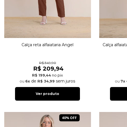
Calça reta alfaiataria Angel
Calça alfaia
R$ 349,90
R$ 209,94
no pix
R$ 199,44
de
sem juros
6x
R$ 34,99
7x
Ver produto
40% OFF