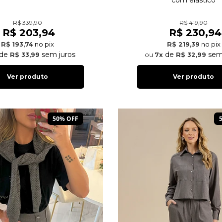
R$ 339,90
R$ 419,90
R$ 203,94
R$ 230,94
no pix
no pix
R$ 193,74
R$ 219,39
de
sem juros
de
sem
R$ 33,99
7x
R$ 32,99
Ver produto
Ver produto
50% OFF