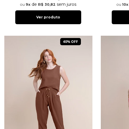
de
sem juros
9x
R$ 30,82
10x
Ver produto
40% OFF