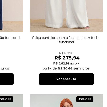
ão funcional
Calça pantalona em alfaiataria com fecho
funcional
R$ 459,90
R$ 275,94
no pix
R$ 262,14
juros
de
sem juros
9x
R$ 30,66
Ver produto
45% OFF
45% OFF