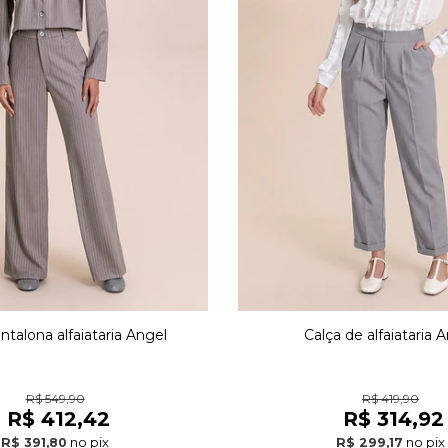
ntalona alfaiataria Angel
Calça de alfaiataria 
R$ 549,90
R$ 419,90
R$ 412,42
R$ 314,92
no pix
no pix
R$ 391,80
R$ 299,17