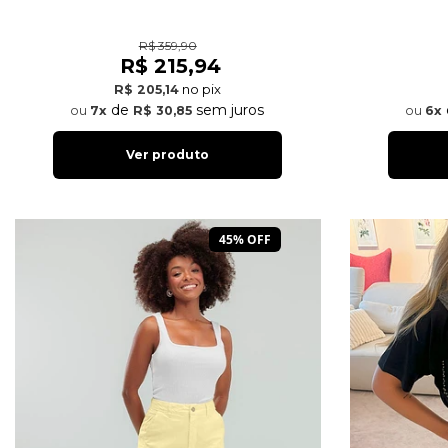
R$ 359,90
R$ 215,94
no pix
R$ 205,14
de
sem juros
7x
R$ 30,85
6x
Ver produto
45% OFF