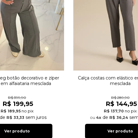
leg botão decorativo e zíper
Calça costas com elástico em
l em alfaiataria mesclada
mesclada
R$ 399,90
R$ 289,90
R$ 199,95
R$ 144,95
no pix
no pix
R$ 189,95
R$ 137,70
de
sem juros
de
sem
R$ 33,33
4x
R$ 36,24
Ver produto
Ver produto