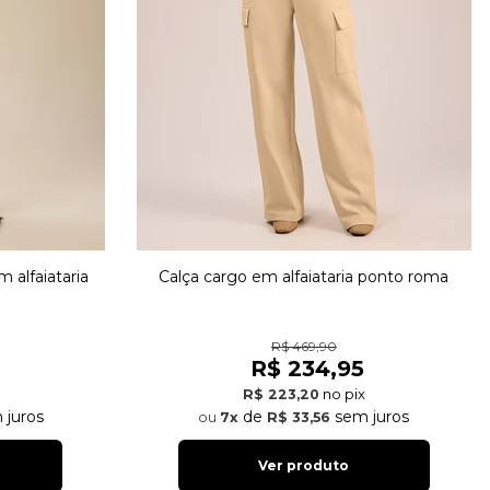
 alfaiataria
Calça cargo em alfaiataria ponto roma
R$ 469,90
R$ 234,95
no pix
R$ 223,20
 juros
de
sem juros
7x
R$ 33,56
Ver produto