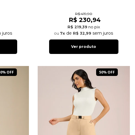
R$ 419,90
R$ 230,94
no pix
R$ 219,39
 juros
de
sem juros
7x
R$ 32,99
Ver produto
50% OFF
50% OFF