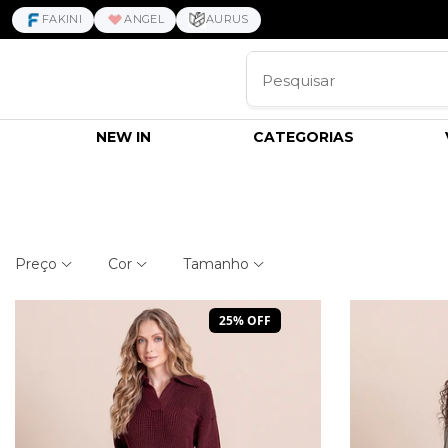
FAKINI
ANGEL
AURUS
NEW IN
CATEGORIAS
Preço
Cor
Tamanho
25% OFF