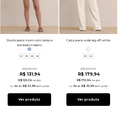
Shorts jeans mom com bolso e
Calça jeans wide leg off white
bordado traseiro
34
36
38
46
36
44
R$ 219,90
R$ 299,90
R$ 131,94
R$ 179,94
R$ 125,34
no pix
R$ 170,94
no pix
4x
de
R$ 32,99
sem juros
5x
de
R$ 35,99
sem juros
Ver produto
Ver produto