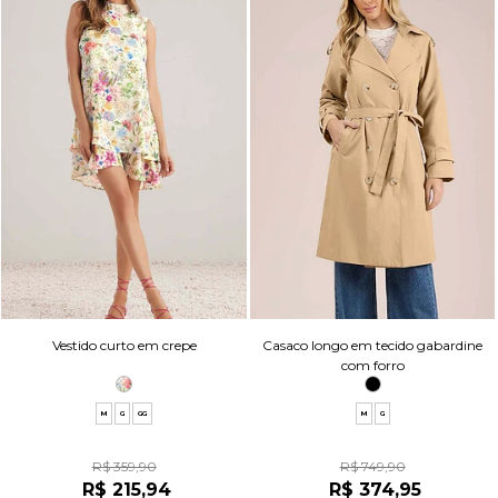
Vestido curto em crepe
Casaco longo em tecido gabardine
com forro
M
G
GG
M
G
R$ 359,90
R$ 749,90
R$ 215,94
R$ 374,95