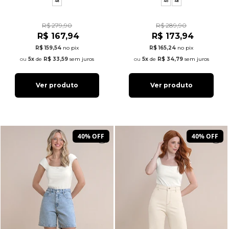
46
40
46
R$ 279,90
R$ 289,90
R$ 167,94
R$ 173,94
R$ 159,54
no pix
R$ 165,24
no pix
5x
de
R$ 33,59
sem juros
5x
de
R$ 34,79
sem juros
Ver produto
Ver produto
40% OFF
40% OFF