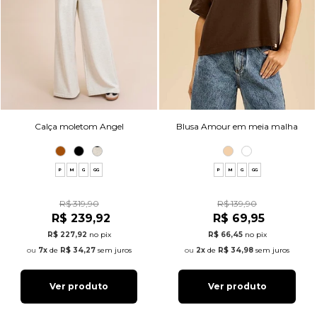
Calça moletom Angel
Blusa Amour em meia malha
P
M
G
GG
P
M
G
GG
R$ 319,90
R$ 139,90
R$ 239,92
R$ 69,95
R$ 227,92
no pix
R$ 66,45
no pix
7x
de
R$ 34,27
sem juros
2x
de
R$ 34,98
sem juros
Ver produto
Ver produto