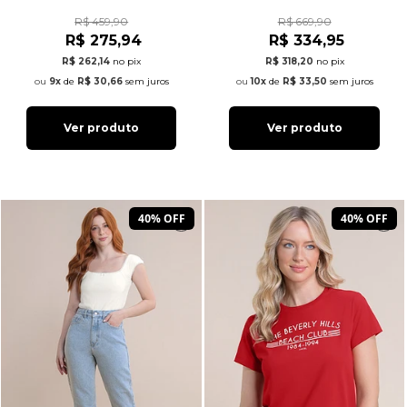
R$ 459,90
R$ 669,90
R$ 275,94
R$ 334,95
R$ 262,14
no pix
R$ 318,20
no pix
9x
de
R$ 30,66
sem juros
10x
de
R$ 33,50
sem juros
Ver produto
Ver produto
40% OFF
40% OFF