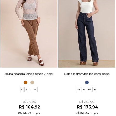
Blusa manga longa renda Angel
Calça jeans wide leg com bolso
P
M
G
GG
34
36
44
46
R$ 219,90
R$ 289,90
R$ 164,92
R$ 173,94
R$ 156,67
no pix
R$ 165,24
no pix