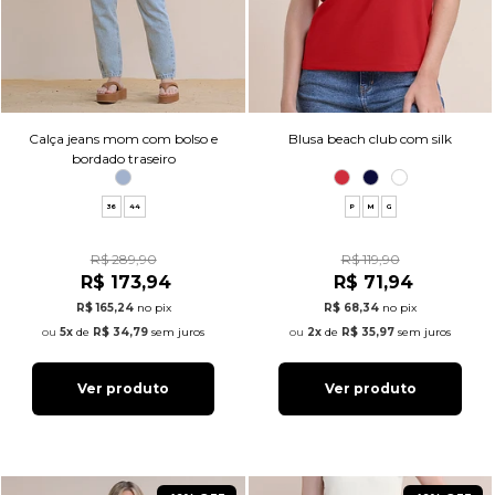
Calça jeans mom com bolso e
Blusa beach club com silk
bordado traseiro
36
44
P
M
G
R$ 289,90
R$ 119,90
R$ 173,94
R$ 71,94
R$ 165,24
no pix
R$ 68,34
no pix
5x
de
R$ 34,79
sem juros
2x
de
R$ 35,97
sem juros
Ver produto
Ver produto