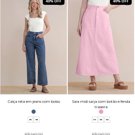
40% OFF
40% OFF
Calça reta em jeans com bolso
Saia midi sarja com botão e fenda
traseira
36
46
34
36
40
R$ 249,90
R$ 249,90