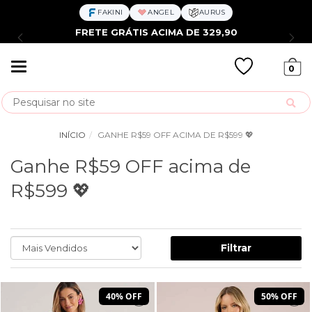
FAKINI
ANGEL
AURUS
FRETE GRÁTIS ACIMA DE 329,90
Mudar
0
navegação
Busca
INÍCIO
GANHE R$59 OFF ACIMA DE R$599 💖
Ganhe R$59 OFF acima de
R$599 💖
Filtrar
40% OFF
50% OFF