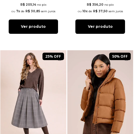
R$ 205,14
no pix
R$ 356,20
no pix
7x
de
R$ 30,85
sem juros
10x
de
R$ 37,50
sem juros
Ver produto
Ver produto
25% OFF
50% OFF