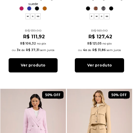
suede
M
G
GG
P
M
G
GG
R$ 139,90
R$ 169,90
R$ 111,92
R$ 127,42
R$ 106,32
no pix
R$ 121,05
no pix
3x
de
R$ 37,31
sem juros
4x
de
R$ 31,86
sem juros
Ver produto
Ver produto
50% OFF
50% OFF