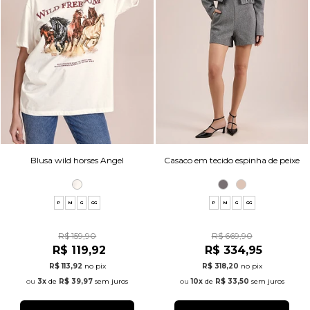
Blusa wild horses Angel
Casaco em tecido espinha de peixe
P
M
G
GG
P
M
G
GG
R$ 159,90
R$ 669,90
R$ 119,92
R$ 334,95
R$ 113,92
no pix
R$ 318,20
no pix
3x
de
R$ 39,97
sem juros
10x
de
R$ 33,50
sem juros