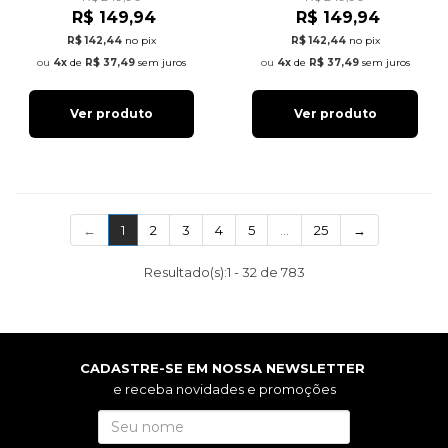
R$ 149,94
R$ 149,94
R$ 142,44
no pix
R$ 142,44
no pix
4x
de
R$ 37,49
sem juros
4x
de
R$ 37,49
sem juros
Ver produto
Ver produto
(current)
←
1
2
3
4
5
…
25
→
Resultado(s):
1
-
32
de
783
CADASTRE-SE EM NOSSA NEWSLETTER
e receba novidades e promoções