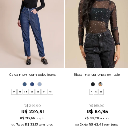
Calça mom com bolso jeans
Blusa manga longa em tule
34
36
38
40
42
44
46
P
G
GG
R$ 249,90
R$ 169,90
R$ 224,91
R$ 84,95
R$ 213,66
no pix
R$ 80,70
no pix
7x
de
R$ 32,13
sem juros
2x
de
R$ 42,48
sem juros