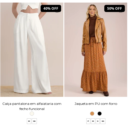
40% OFF
50% OFF
Calça pantalona em alfaiataria com
Jaqueta em PU com forro
fecho funcional
M
GG
P
M
G
GG