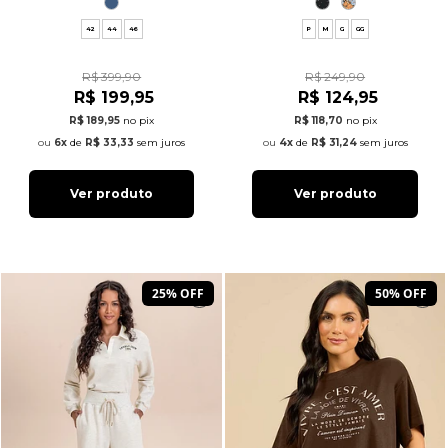
42
44
46
P
M
G
GG
R$ 399,90
R$ 249,90
R$ 199,95
R$ 124,95
R$ 189,95
no pix
R$ 118,70
no pix
6x
de
R$ 33,33
sem juros
4x
de
R$ 31,24
sem juros
Ver produto
Ver produto
25% OFF
50% OFF