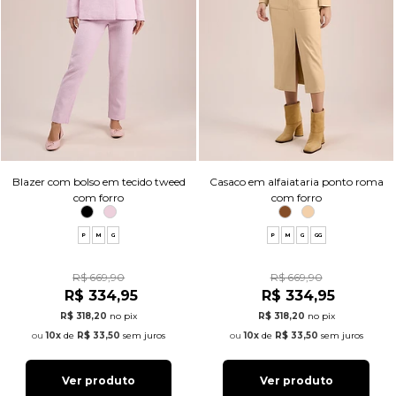
Blazer com bolso em tecido tweed
Casaco em alfaiataria ponto roma
com forro
com forro
P
M
G
P
M
G
GG
R$ 669,90
R$ 669,90
R$ 334,95
R$ 334,95
R$ 318,20
no pix
R$ 318,20
no pix
10x
de
R$ 33,50
sem juros
10x
de
R$ 33,50
sem juros
Ver produto
Ver produto