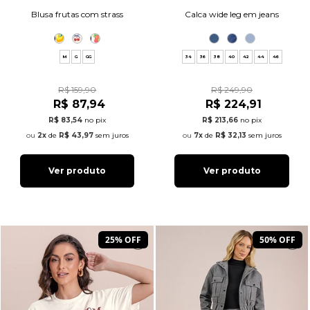
Blusa frutas com strass
Calca wide leg em jeans
M
G
GG
34
36
38
40
42
44
46
R$ 159,90
R$ 249,90
R$ 87,94
R$ 224,91
R$ 83,54
no pix
R$ 213,66
no pix
2x
de
R$ 43,97
sem juros
7x
de
R$ 32,13
sem juros
Ver produto
Ver produto
25% OFF
50% OFF