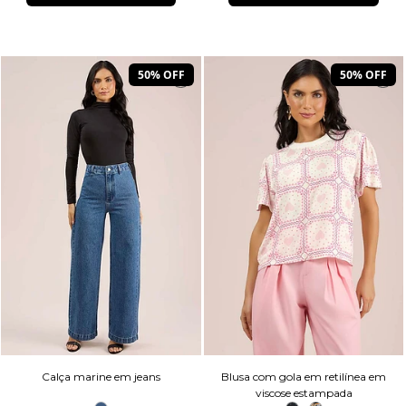
50% OFF
50% OFF
Calça marine em jeans
Blusa com gola em retilínea em
viscose estampada