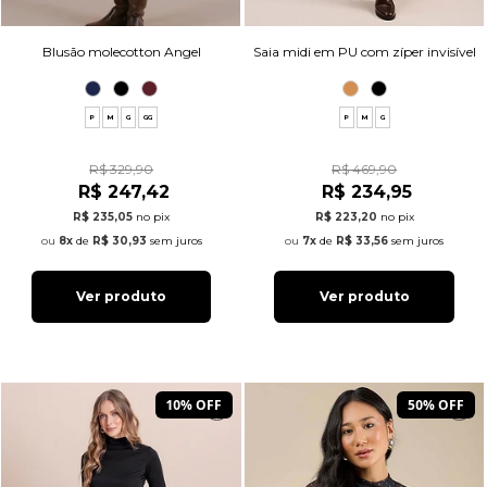
Saia midi em PU com zíper invisível
Blusão molecotton Angel
P
M
G
P
M
G
GG
R$ 469,90
R$ 329,90
R$ 234,95
R$ 247,42
R$ 223,20
no pix
R$ 235,05
no pix
7x
de
R$ 33,56
sem juros
8x
de
R$ 30,93
sem juros
Ver produto
Ver produto
10% OFF
50% OFF