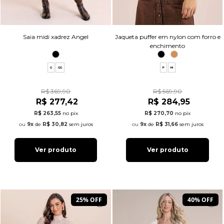
Saia midi xadrez Angel
Jaqueta puffer em nylon com forro e
enchimento
G
GG
P
M
R$ 369,90
R$ 569,90
R$ 277,42
R$ 284,95
R$ 263,55
no pix
R$ 270,70
no pix
9x
de
R$ 30,82
sem juros
9x
de
R$ 31,66
sem juros
Ver produto
Ver produto
25% OFF
40% OFF