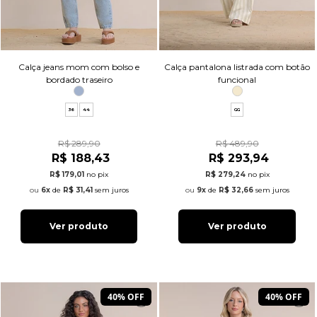
Calça jeans mom com bolso e
Calça pantalona listrada com botão
bordado traseiro
funcional
36
44
GG
R$ 289,90
R$ 489,90
R$ 188,43
R$ 293,94
R$ 179,01
no pix
R$ 279,24
no pix
6x
de
R$ 31,41
sem juros
9x
de
R$ 32,66
sem juros
Ver produto
Ver produto
40% OFF
40% OFF