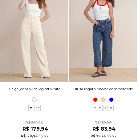
Calça jeans wide leg off white
Blusa regata ribana com bordado
36
44
P
M
G
GG
R$ 299,90
R$ 139,90
R$ 179,94
R$ 83,94
R$ 170,94
no pix
R$ 79,74
no pix