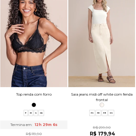
Top renda com forro
Saia jeans midi off white com fenda
frontal
P
M
G
GG
34
36
38
44
Termina em:
12h 29m 5s
R$ 299,90
R$ 179,94
R$ 119,90