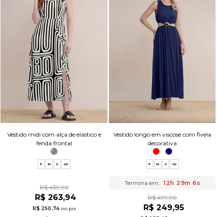
Vestido midi com alça de elástico e
Vestido longo em viscose com fivela
fenda frontal
decorativa
P
M
G
GG
P
M
G
GG
Termina em:
12h 29m 5s
R$ 439,90
R$ 263,94
R$ 499,90
R$ 249,95
R$ 250,74
no pix