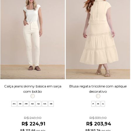
Calça jeans skinny básica em sarja
Blusa regata tricoline com aplique
com botão
decorativo
34
36
38
40
42
44
46
P
M
G
R$ 249,90
R$ 339,90
R$ 224,91
R$ 203,94
R$ 213,66
no pix
R$ 193,74
no pix