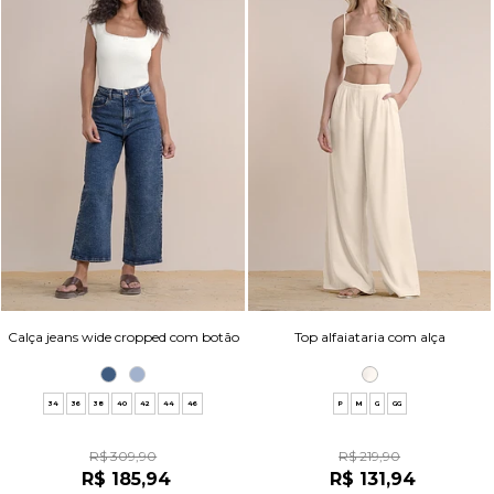
Calça jeans wide cropped com botão
Top alfaiataria com alça
34
36
38
40
42
44
46
P
M
G
GG
R$ 309,90
R$ 219,90
R$ 185,94
R$ 131,94