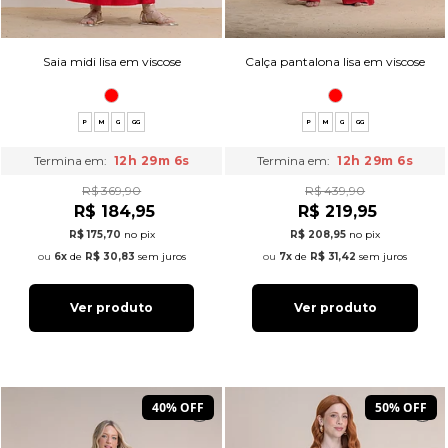
Saia midi lisa em viscose
Calça pantalona lisa em viscose
P
M
G
GG
P
M
G
GG
Termina em:
12h 29m 5s
Termina em:
12h 29m 5s
R$ 369,90
R$ 439,90
R$ 184,95
R$ 219,95
R$ 175,70
no pix
R$ 208,95
no pix
6x
de
R$ 30,83
sem juros
7x
de
R$ 31,42
sem juros
Ver produto
Ver produto
40% OFF
50% OFF