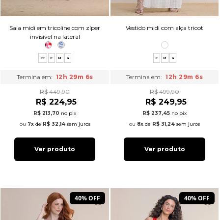
Saia midi em tricoline com zíper
Vestido midi com alça tricot
invisível na lateral
PP
P
M
G
P
M
G
Termina em:
12h 29m 5s
Termina em:
12h 29m 5s
R$ 449,90
R$ 499,90
R$ 224,95
R$ 249,95
R$ 213,70
no pix
R$ 237,45
no pix
7x
de
R$ 32,14
sem juros
8x
de
R$ 31,24
sem juros
Ver produto
Ver produto
40% OFF
40% OFF