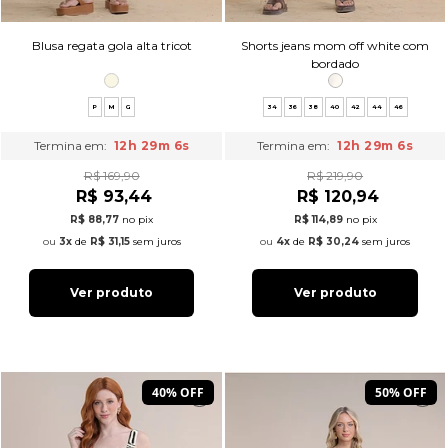
Blusa regata gola alta tricot
Shorts jeans mom off white com
bordado
P
M
G
34
36
38
40
42
44
46
Termina em:
12h 29m 5s
Termina em:
12h 29m 5s
R$ 169,90
R$ 219,90
R$ 93,44
R$ 120,94
R$ 88,77
no pix
R$ 114,89
no pix
3x
de
R$ 31,15
sem juros
4x
de
R$ 30,24
sem juros
Ver produto
Ver produto
40% OFF
50% OFF