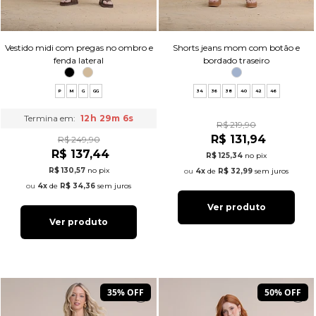
Vestido midi com pregas no ombro e
Shorts jeans mom com botão e
fenda lateral
bordado traseiro
P
M
G
GG
34
36
38
40
42
46
Termina em:
12h 29m 5s
R$ 219,90
R$ 131,94
R$ 249,90
R$ 137,44
R$ 125,34
no pix
R$ 130,57
no pix
4x
de
R$ 32,99
sem juros
4x
de
R$ 34,36
sem juros
Ver produto
Ver produto
35% OFF
50% OFF