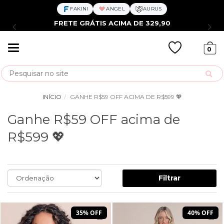
FAKINI
ANGEL
AURUS
FRETE GRÁTIS ACIMA DE 329,90
Mudar
0
navegação
Busca
INÍCIO
GANHE R$59 OFF ACIMA DE R$599 💖
Ganhe R$59 OFF acima de
R$599 💖
Filtrar
35% OFF
40% OFF