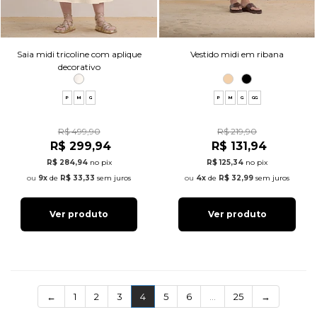
Saia midi tricoline com aplique
Vestido midi em ribana
decorativo
P
M
G
P
M
G
GG
R$ 499,90
R$ 219,90
R$ 299,94
R$ 131,94
R$ 284,94
no pix
R$ 125,34
no pix
9x
de
R$ 33,33
sem juros
4x
de
R$ 32,99
sem juros
Ver produto
Ver produto
(current)
←
1
2
3
4
5
6
…
25
→