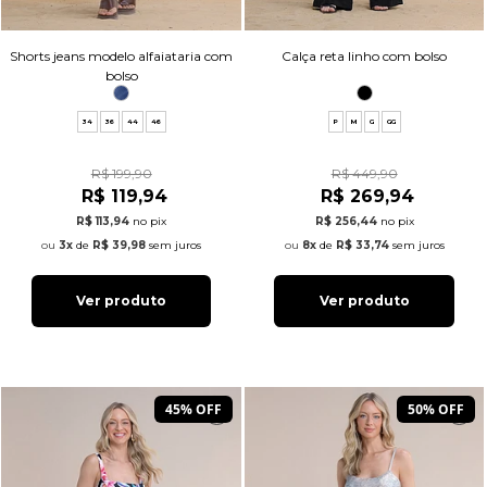
Shorts jeans modelo alfaiataria com
Calça reta linho com bolso
bolso
34
36
44
46
P
M
G
GG
R$ 199,90
R$ 449,90
R$ 119,94
R$ 269,94
R$ 113,94
no pix
R$ 256,44
no pix
3x
de
R$ 39,98
sem juros
8x
de
R$ 33,74
sem juros
Ver produto
Ver produto
45% OFF
50% OFF