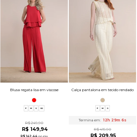
Blusa regata lisa em viscose
Calça pantalona em tecido rendado
P
M
G
GG
P
M
G
Termina em:
12h 29m 5s
R$ 249,90
R$ 149,94
R$ 419,90
R$ 209,95
R$ 142,44
no pix