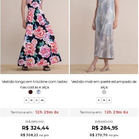
Vestido longo em tricoline com lastex
Vestido midi em paetê estampado de
nas costas e alça
alça
P
M
G
GG
P
M
G
Termina em:
12h 29m 5s
Termina em:
12h 29m 5s
R$ 589,90
R$ 569,90
R$ 324,44
R$ 284,95
R$ 308,22
no pix
R$ 270,70
no pix