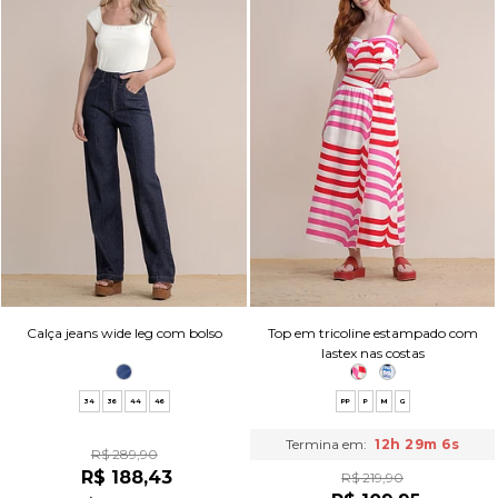
Calça jeans wide leg com bolso
Top em tricoline estampado com
lastex nas costas
34
36
44
46
PP
P
M
G
Termina em:
12h 29m 5s
R$ 289,90
R$ 188,43
R$ 219,90