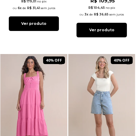
R$ 109,95
R$ 179,01
no pix
R$ 104,45
no pix
6x
de
R$ 31,41
sem juros
3x
de
R$ 36,65
sem juros
Ver produto
Ver produto
40% OFF
40% OFF