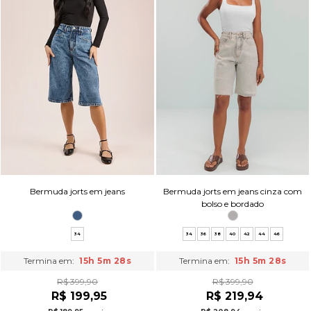
Bermuda jorts em jeans
Bermuda jorts em jeans cinza com
bolso e bordado
34
34
36
38
40
42
44
46
Termina em:
15h 5m 27s
Termina em:
15h 5m 27s
R$ 399,90
R$ 399,90
R$ 199,95
R$ 219,94