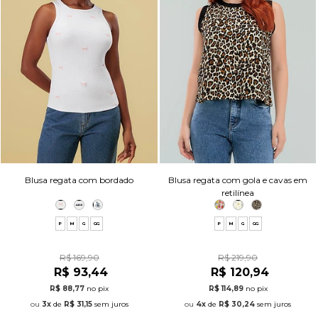
Blusa regata com bordado
Blusa regata com gola e cavas em
retilínea
P
M
G
GG
P
M
G
GG
R$ 169,90
R$ 219,90
R$ 93,44
R$ 120,94
R$ 88,77
no pix
R$ 114,89
no pix
3x
de
R$ 31,15
sem juros
4x
de
R$ 30,24
sem juros