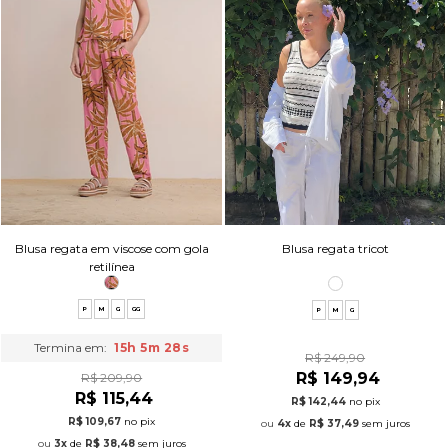
Blusa regata em viscose com gola
Blusa regata tricot
retilínea
P
M
G
GG
P
M
G
Termina em:
15h 5m 27s
R$ 249,90
R$ 149,94
R$ 209,90
R$ 115,44
R$ 142,44
no pix
R$ 109,67
no pix
4x
de
R$ 37,49
sem juros
3x
de
R$ 38,48
sem juros