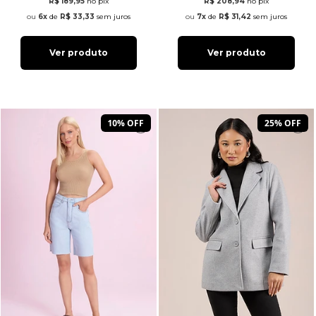
R$ 189,95
no pix
R$ 208,94
no pix
6x
de
R$ 33,33
sem juros
7x
de
R$ 31,42
sem juros
Ver produto
Ver produto
10% OFF
25% OFF