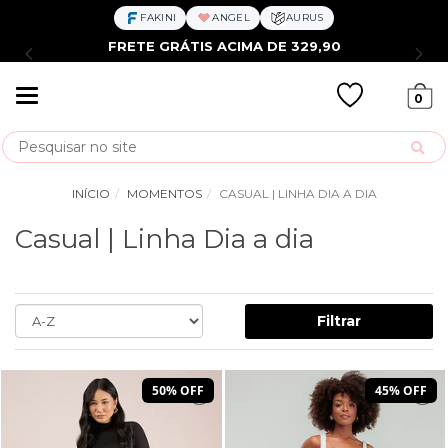
FAKINI
ANGEL
AURUS
FRETE GRÁTIS ACIMA DE 329,90
Mudar
0
navegação
Busca
INÍCIO
MOMENTOS
CASUAL | LINHA DIA A DIA
Casual | Linha Dia a dia
Filtrar
50% OFF
45% OFF