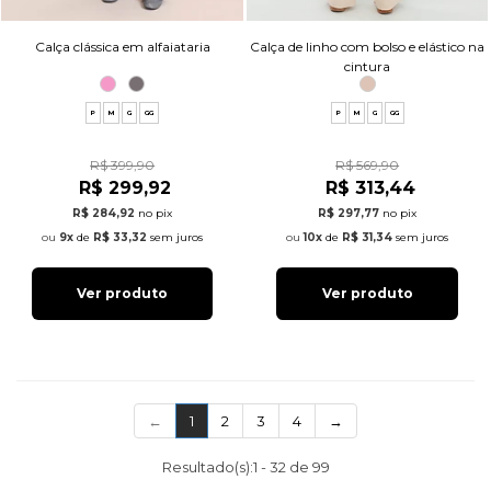
Calça clássica em alfaiataria
Calça de linho com bolso e elástico na
cintura
P
M
G
GG
P
M
G
GG
R$ 399,90
R$ 569,90
R$ 299,92
R$ 313,44
R$ 284,92
no pix
R$ 297,77
no pix
9x
de
R$ 33,32
sem juros
10x
de
R$ 31,34
sem juros
Ver produto
Ver produto
(current)
←
1
2
3
4
→
Resultado(s):
1
-
32
de
99