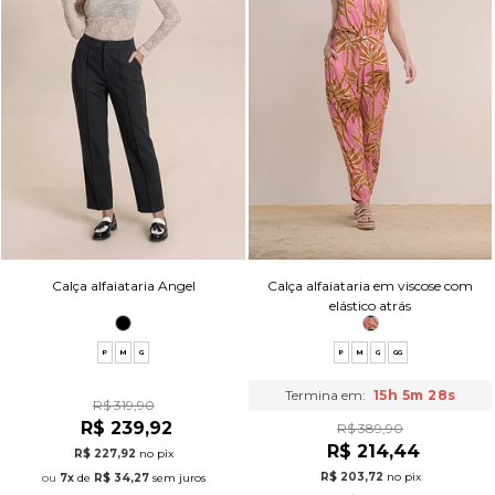
Calça alfaiataria Angel
Calça alfaiataria em viscose com
elástico atrás
P
M
G
P
M
G
GG
Termina em:
15h 5m 27s
R$ 319,90
R$ 239,92
R$ 389,90
R$ 214,44
R$ 227,92
no pix
R$ 203,72
no pix
7x
de
R$ 34,27
sem juros