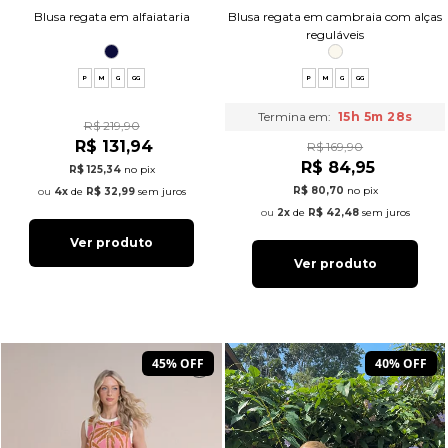
Blusa regata em alfaiataria
Blusa regata em cambraia com alças
reguláveis
P
M
G
GG
P
M
G
GG
Termina em:
15h 5m 27s
R$ 219,90
R$ 131,94
R$ 169,90
R$ 84,95
R$ 125,34
no pix
R$ 80,70
no pix
4x
de
R$ 32,99
sem juros
2x
de
R$ 42,48
sem juros
Ver produto
Ver produto
45% OFF
40% OFF