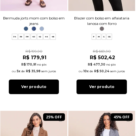
Bermuda jorts mom com bolso em
Blazer com bolso em alfaiataria
jeans
lanosa com forro
34
36
38
40
42
44
46
P
M
G
GG
R$ 199,90
R$ 669,90
R$ 179,91
R$ 502,42
R$ 170,91
no pix
R$ 477,30
no pix
5x
de
R$ 35,98
sem juros
10x
de
R$ 50,24
sem juros
Ver produto
Ver produto
25% OFF
45% OFF