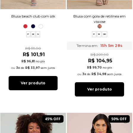
Blusa beach club com silk
Blusa com gola de retilínea em
viscose
P
M
G
P
M
GG
Termina em:
15h 5m 27s
R$ 119,90
R$ 101,91
R$ 209,90
R$ 104,95
R$ 96,81
no pix
R$ 99,70
no pix
3x
de
R$ 33,97
sem juros
3x
de
R$ 34,98
sem juros
Ver produto
Ver produto
45% OFF
50% OFF