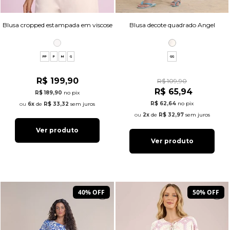
Blusa cropped estampada em viscose
Blusa decote quadrado Angel
PP
P
M
G
GG
R$ 199,90
R$ 109,90
R$ 65,94
R$ 189,90
no pix
R$ 62,64
no pix
6x
de
R$ 33,32
sem juros
2x
de
R$ 32,97
sem juros
Ver produto
Ver produto
40% OFF
50% OFF