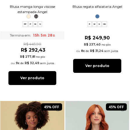
Blusa manga longa viscose
Blusa regata alfaiataria Angel
estampada Angel
PP
P
M
G
P
M
G
GG
Termina em:
15h 5m 27s
R$ 249,90
R$ 449,90
R$ 237,40
no pix
R$ 292,43
8x
de
R$ 31,24
sem juros
R$ 277,81
no pix
9x
de
R$ 32,49
sem juros
Ver produto
Ver produto
45% OFF
45% OFF