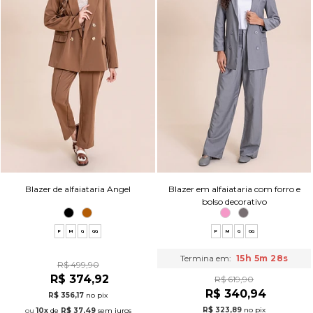
Blazer de alfaiataria Angel
Blazer em alfaiataria com forro e
bolso decorativo
P
M
G
GG
P
M
G
GG
Termina em:
15h 5m 27s
R$ 499,90
R$ 374,92
R$ 619,90
R$ 340,94
R$ 356,17
no pix
R$ 323,89
no pix
10x
de
R$ 37,49
sem juros