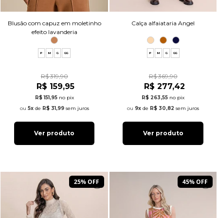
Blusão com capuz em moletinho
Calça alfaiataria Angel
efeito lavanderia
P
M
G
GG
P
M
G
GG
R$ 319,90
R$ 369,90
R$ 159,95
R$ 277,42
R$ 151,95
no pix
R$ 263,55
no pix
5x
de
R$ 31,99
sem juros
9x
de
R$ 30,82
sem juros
Ver produto
Ver produto
25% OFF
45% OFF