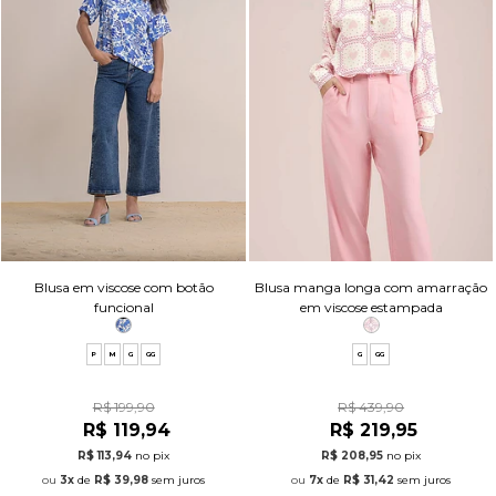
Blusa em viscose com botão
Blusa manga longa com amarração
funcional
em viscose estampada
P
M
G
GG
G
GG
R$ 199,90
R$ 439,90
R$ 119,94
R$ 219,95
R$ 113,94
no pix
R$ 208,95
no pix
3x
de
R$ 39,98
sem juros
7x
de
R$ 31,42
sem juros