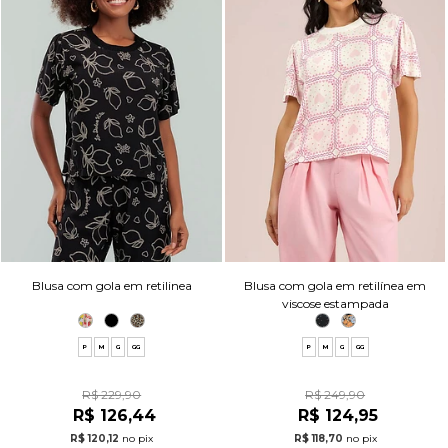
Blusa com gola em retilinea
Blusa com gola em retilínea em
viscose estampada
P
M
G
GG
P
M
G
GG
R$ 229,90
R$ 249,90
R$ 126,44
R$ 124,95
R$ 120,12
no pix
R$ 118,70
no pix