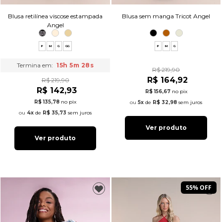
Blusa retilínea viscose estampada
Blusa sem manga Tricot Angel
Angel
P
M
G
GG
P
M
G
Termina em:
15h 5m 27s
R$ 219,90
R$ 164,92
R$ 219,90
R$ 142,93
R$ 156,67
no pix
R$ 135,78
no pix
5x
de
R$ 32,98
sem juros
4x
de
R$ 35,73
sem juros
Ver produto
Ver produto
55% OFF