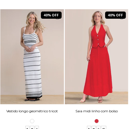
40% OFF
40% OFF
Vestido longo geométrico tricot
Saia midi linho com bolso
P
M
G
P
M
G
GG