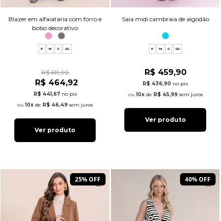
Blazer em alfaiataria com forro e
Saia midi cambraia de algodão
bolso decorativo
P
M
G
GG
P
M
G
GG
R$ 459,90
R$ 619,90
R$ 464,92
R$ 436,90
no pix
R$ 441,67
no pix
10x
de
R$ 45,99
sem juros
10x
de
R$ 46,49
sem juros
Ver produto
Ver produto
25% OFF
40% OFF