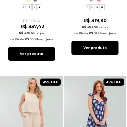
PP
P
M
G
P
M
G
GG
R$ 319,90
R$ 449,90
R$ 337,42
R$ 303,90
no pix
R$ 320,55
no pix
10x
de
R$ 31,99
sem juros
10x
de
R$ 33,74
sem juros
Ver produto
Ver produto
45% OFF
45% OFF