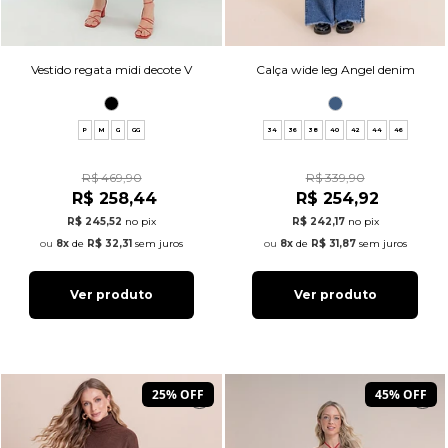
Vestido regata midi decote V
Calça wide leg Angel denim
P
M
G
GG
34
36
38
40
42
44
46
R$ 469,90
R$ 339,90
R$ 258,44
R$ 254,92
R$ 245,52
no pix
R$ 242,17
no pix
8x
de
R$ 32,31
sem juros
8x
de
R$ 31,87
sem juros
Ver produto
Ver produto
25% OFF
45% OFF