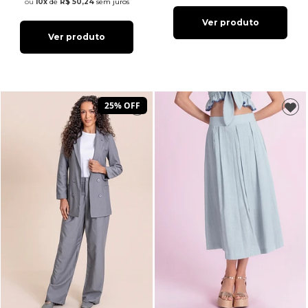
10x
de
R$ 50,24
sem juros
Ver produto
Ver produto
25% OFF