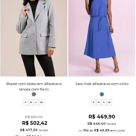
Blazer com bolso em alfaiataria
Saia midi alfaiataria com cinto
lanosa com forro
P
M
G
GG
P
M
G
GG
R$ 469,90
R$ 669,90
R$ 502,42
R$ 446,40
no pix
R$ 477,30
no pix
10x
de
R$ 46,99
sem juros