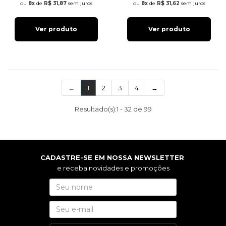
8x
de
R$ 31,87
sem juros
8x
de
R$ 31,62
sem juros
Ver produto
Ver produto
(current)
←
1
2
3
4
→
Resultado(s):
1
-
32
de
99
CADASTRE-SE EM NOSSA NEWSLETTER
e receba novidades e promoções