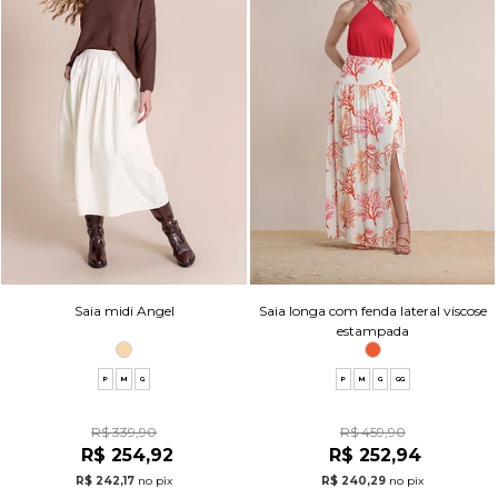
Saia midi Angel
Saia longa com fenda lateral viscose
estampada
P
M
G
P
M
G
GG
R$ 339,90
R$ 459,90
R$ 254,92
R$ 252,94
R$ 242,17
no pix
R$ 240,29
no pix