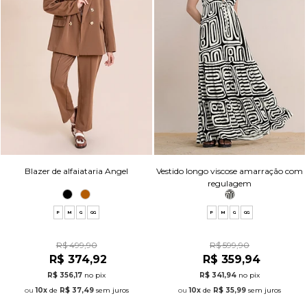
Blazer de alfaiataria Angel
Vestido longo viscose amarração com
regulagem
P
M
G
GG
P
M
G
GG
R$ 499,90
R$ 599,90
R$ 374,92
R$ 359,94
R$ 356,17
no pix
R$ 341,94
no pix
10x
de
R$ 37,49
sem juros
10x
de
R$ 35,99
sem juros