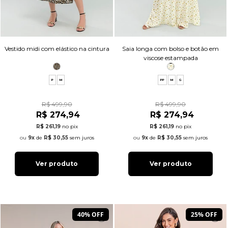
Vestido midi com elástico na cintura
Saia longa com bolso e botão em
viscose estampada
P
M
PP
M
G
R$ 499,90
R$ 499,90
R$ 274,94
R$ 274,94
R$ 261,19
no pix
R$ 261,19
no pix
9x
de
R$ 30,55
sem juros
9x
de
R$ 30,55
sem juros
Ver produto
Ver produto
40% OFF
25% OFF