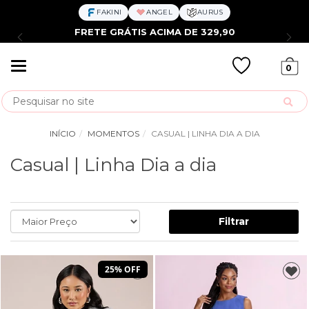
FAKINI
ANGEL
AURUS
FRETE GRÁTIS ACIMA DE 329,90
Mudar
0
navegação
Busca
INÍCIO
MOMENTOS
CASUAL | LINHA DIA A DIA
Casual | Linha Dia a dia
Filtrar
25% OFF