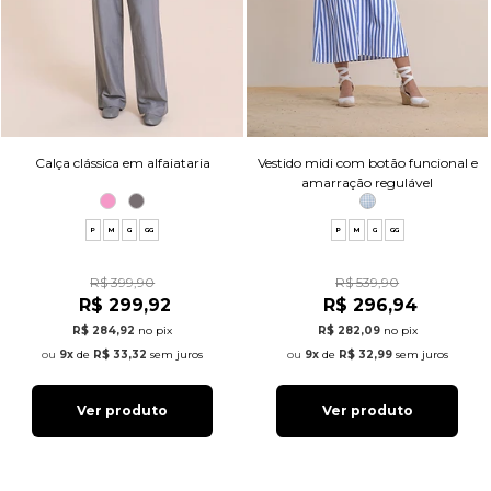
Calça clássica em alfaiataria
Vestido midi com botão funcional e
amarração regulável
P
M
G
GG
P
M
G
GG
R$ 399,90
R$ 539,90
R$ 299,92
R$ 296,94
R$ 284,92
no pix
R$ 282,09
no pix
9x
de
R$ 33,32
sem juros
9x
de
R$ 32,99
sem juros
Ver produto
Ver produto