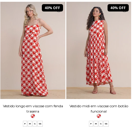
40% OFF
40% OFF
Vestido longo em viscose com fenda
Vestido midi em viscose com botão
traseira
funcional
P
M
G
GG
P
M
G
GG