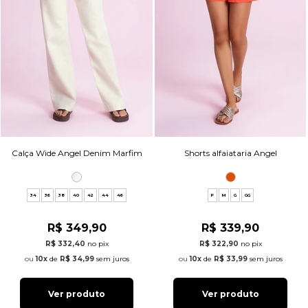
Calça Wide Angel Denim Marfim
Shorts alfaiataria Angel
34
36
38
40
42
44
46
P
M
G
GG
R$ 349,90
R$ 339,90
R$ 332,40
no pix
R$ 322,90
no pix
10x
de
R$ 34,99
sem juros
10x
de
R$ 33,99
sem juros
Ver produto
Ver produto