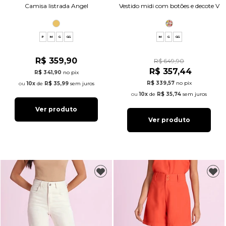
Camisa listrada Angel
Vestido midi com botões e decote V
P
M
G
GG
M
G
GG
R$ 359,90
R$ 649,90
R$ 357,44
R$ 341,90
no pix
R$ 339,57
no pix
10x
de
R$ 35,99
sem juros
10x
de
R$ 35,74
sem juros
Ver produto
Ver produto