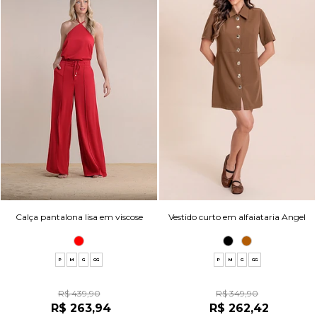
Calça pantalona lisa em viscose
Vestido curto em alfaiataria Angel
P
M
G
GG
P
M
G
GG
R$ 439,90
R$ 349,90
R$ 263,94
R$ 262,42