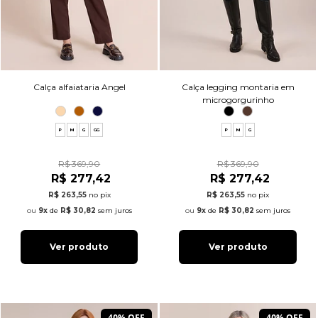
Calça alfaiataria Angel
Calça legging montaria em
microgorgurinho
P
M
G
GG
P
M
G
R$ 369,90
R$ 369,90
R$ 277,42
R$ 277,42
R$ 263,55
no pix
R$ 263,55
no pix
9x
de
R$ 30,82
sem juros
9x
de
R$ 30,82
sem juros
Ver produto
Ver produto
40% OFF
40% OFF