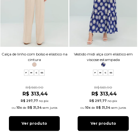
Calça de linho com bolso e elástico na
Vestido midi alça com elástico em
cintura
viscose estampada
P
M
G
GG
P
M
G
GG
R$ 569,90
R$ 569,90
R$ 313,44
R$ 313,44
R$ 297,77
no pix
R$ 297,77
no pix
10x
de
R$ 31,34
sem juros
10x
de
R$ 31,34
sem juros
Ver produto
Ver produto