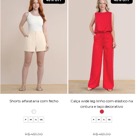
Shorts alfaiataria com fecho
Calça wide leg linho com elástico na
cintura e laço decorativo
P
M
G
GG
P
M
G
GG
R$ 459,90
R$ 459,90