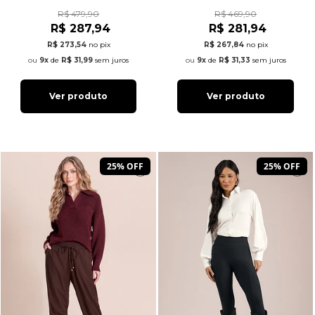
R$ 479,90
R$ 469,90
R$ 287,94
R$ 281,94
R$ 273,54
no pix
R$ 267,84
no pix
9x
de
R$ 31,99
sem juros
9x
de
R$ 31,33
sem juros
Ver produto
Ver produto
25% OFF
25% OFF