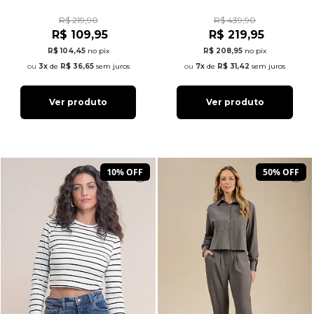
R$ 219,90
R$ 439,90
R$ 109,95
R$ 219,95
R$ 104,45
no pix
R$ 208,95
no pix
3x
de
R$ 36,65
sem juros
7x
de
R$ 31,42
sem juros
Ver produto
Ver produto
10% OFF
50% OFF