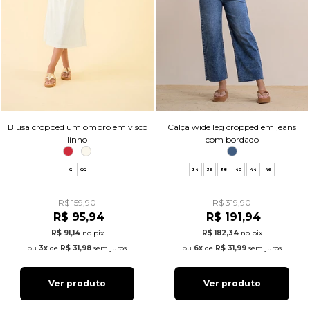
Blusa cropped um ombro em visco
Calça wide leg cropped em jeans
linho
com bordado
G
GG
34
36
38
40
44
46
R$ 159,90
R$ 319,90
R$ 95,94
R$ 191,94
R$ 91,14
no pix
R$ 182,34
no pix
3x
de
R$ 31,98
sem juros
6x
de
R$ 31,99
sem juros
Ver produto
Ver produto