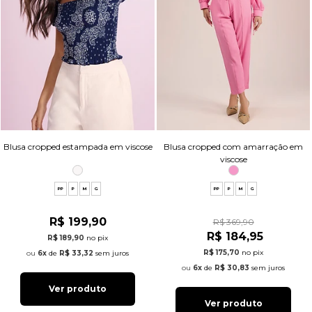
Blusa cropped estampada em viscose
Blusa cropped com amarração em
viscose
PP
P
M
G
PP
P
M
G
R$ 199,90
R$ 369,90
R$ 184,95
R$ 189,90
no pix
R$ 175,70
no pix
6x
de
R$ 33,32
sem juros
6x
de
R$ 30,83
sem juros
Ver produto
Ver produto