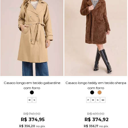
Casaco longo em tecido gabardine
Casaco longo teddy em tecido sherpa
com forro
com forro
M
G
P
M
G
GG
R$ 749,90
R$ 499,90
R$ 374,95
R$ 374,92
R$ 356,20
no pix
R$ 356,17
no pix