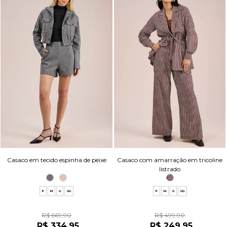
Casaco em tecido espinha de peixe
Casaco com amarração em tricoline
listrado
P
M
G
GG
P
M
G
GG
R$ 669,90
R$ 499,90
R$ 334,95
R$ 249,95