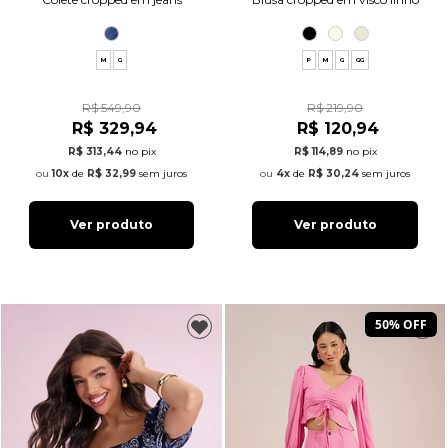
M
G
P
M
G
GG
R$ 549,90
R$ 219,90
R$ 329,94
R$ 120,94
R$ 313,44
no pix
R$ 114,89
no pix
10x
de
R$ 32,99
sem juros
4x
de
R$ 30,24
sem juros
Ver produto
Ver produto
50% OFF