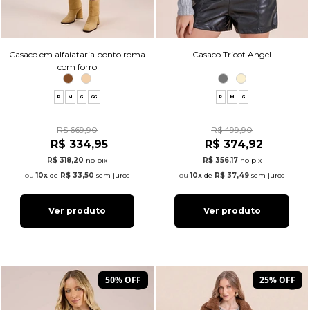
Casaco em alfaiataria ponto roma
Casaco Tricot Angel
com forro
P
M
G
GG
P
M
G
R$ 669,90
R$ 499,90
R$ 334,95
R$ 374,92
R$ 318,20
no pix
R$ 356,17
no pix
10x
de
R$ 33,50
sem juros
10x
de
R$ 37,49
sem juros
Ver produto
Ver produto
50% OFF
25% OFF