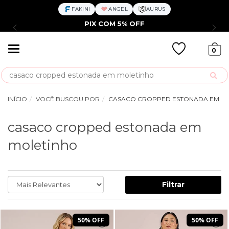
FAKINI
ANGEL
AURUS
PIX COM 5% OFF
Mudar
0
navegação
Busca
INÍCIO
VOCÊ BUSCOU POR
CASACO CROPPED ESTONADA EM M
casaco cropped estonada em
moletinho
Filtrar
50% OFF
50% OFF