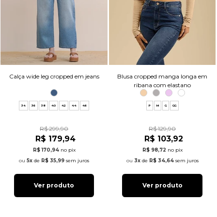
Calça wide leg cropped em jeans
Blusa cropped manga longa em
ribana com elastano
34
36
38
40
42
44
46
P
M
G
GG
R$ 299,90
R$ 129,90
R$ 179,94
R$ 103,92
R$ 170,94
no pix
R$ 98,72
no pix
5x
de
R$ 35,99
sem juros
3x
de
R$ 34,64
sem juros
Ver produto
Ver produto