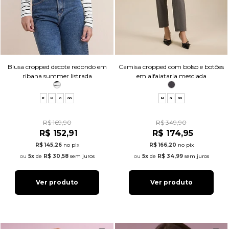
Blusa cropped decote redondo em
Camisa cropped com bolso e botões
ribana summer listrada
em alfaiataria mesclada
P
M
G
GG
M
G
GG
R$ 169,90
R$ 349,90
R$ 152,91
R$ 174,95
R$ 145,26
no pix
R$ 166,20
no pix
5x
de
R$ 30,58
sem juros
5x
de
R$ 34,99
sem juros
Ver produto
Ver produto