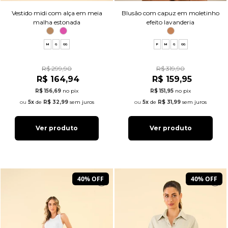
Vestido midi com alça em meia
Blusão com capuz em moletinho
malha estonada
efeito lavanderia
M
G
GG
P
M
G
GG
R$ 299,90
R$ 319,90
R$ 164,94
R$ 159,95
R$ 156,69
no pix
R$ 151,95
no pix
5x
de
R$ 32,99
sem juros
5x
de
R$ 31,99
sem juros
Ver produto
Ver produto
40% OFF
40% OFF