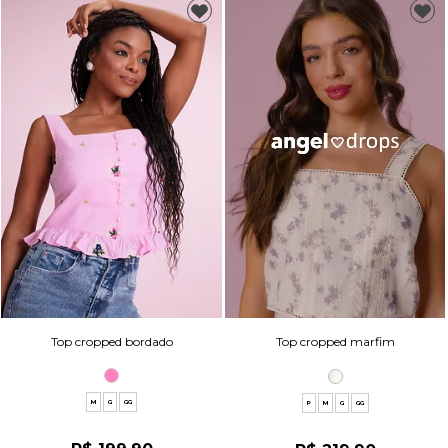
Top cropped bordado
Top cropped marfim
M
G
GG
P
M
G
GG