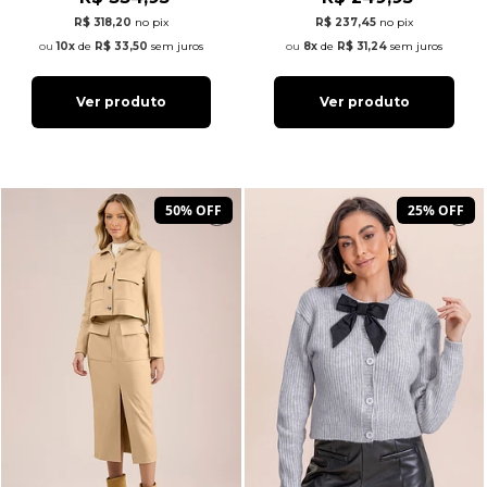
R$ 318,20
no pix
R$ 237,45
no pix
10x
de
R$ 33,50
sem juros
8x
de
R$ 31,24
sem juros
Ver produto
Ver produto
50% OFF
25% OFF