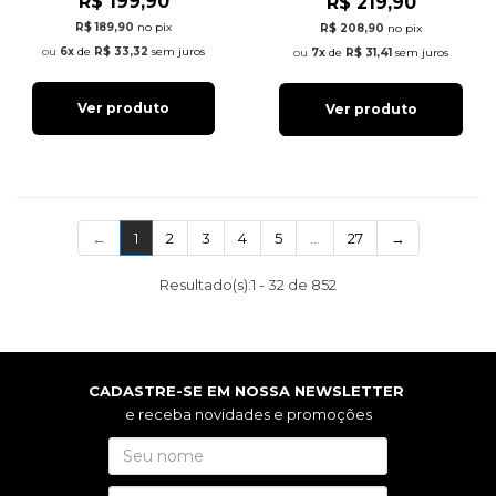
R$ 199,90
R$ 219,90
R$ 189,90
no pix
R$ 208,90
no pix
6x
de
R$ 33,32
sem juros
7x
de
R$ 31,41
sem juros
Ver produto
Ver produto
(current)
←
1
2
3
4
5
…
27
→
Resultado(s):
1
-
32
de
852
CADASTRE-SE EM NOSSA NEWSLETTER
e receba novidades e promoções