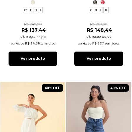
PP
P
M
G
P
M
G
GG
R$ 249,90
R$ 269,90
R$ 137,44
R$ 148,44
R$ 130,57
no pix
R$ 141,02
no pix
4x
de
R$ 34,36
sem juros
4x
de
R$ 37,11
sem juros
Ver produto
Ver produto
40% OFF
40% OFF