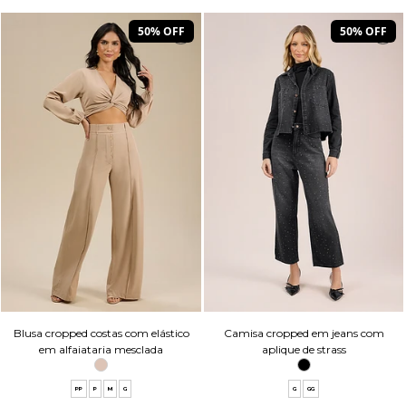
50% OFF
50% OFF
Blusa cropped costas com elástico
Camisa cropped em jeans com
em alfaiataria mesclada
aplique de strass
PP
P
M
G
G
GG