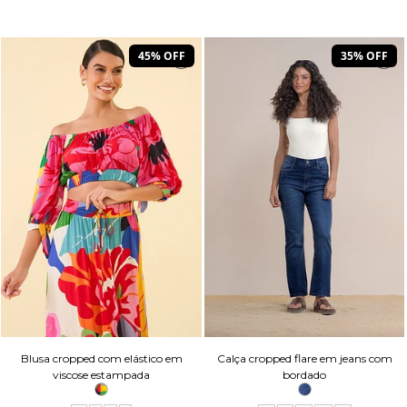
45% OFF
35% OFF
Blusa cropped com elástico em
Calça cropped flare em jeans com
viscose estampada
bordado