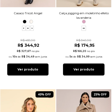
Casaco Tricot Angel
Calça jogging em moletinho efeito
lavanderia
P
M
G
GG
R$ 459,90
R$ 349,90
R$ 344,92
R$ 174,95
R$ 327,67
no pix
R$ 166,20
no pix
10x
de
R$ 34,49
sem juros
5x
de
R$ 34,99
sem juros
Ver produto
Ver produto
40% OFF
25% OFF