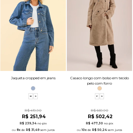
Jaqueta cropped em jeans
Casaco longo com bolso em tecido
pelo com forro
M
G
P
G
R$ 419,90
R$ 669,90
R$ 251,94
R$ 502,42
R$ 239,34
no pix
R$ 477,30
no pix
8x
de
R$ 31,49
sem juros
10x
de
R$ 50,24
sem juros