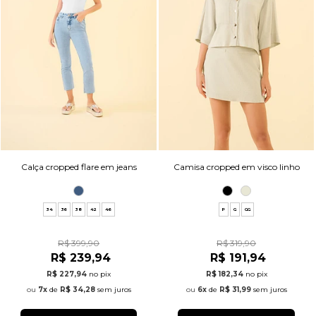
Calça cropped flare em jeans
Camisa cropped em visco linho
34
36
38
42
46
P
G
GG
R$ 399,90
R$ 319,90
R$ 239,94
R$ 191,94
R$ 227,94
no pix
R$ 182,34
no pix
7x
de
R$ 34,28
sem juros
6x
de
R$ 31,99
sem juros