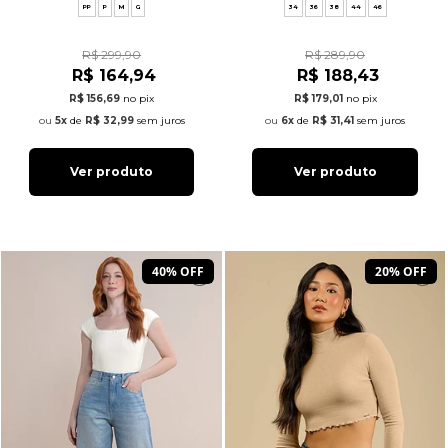
PP
P
M
G
34
36
38
44
46
R$ 299,90
R$ 289,90
R$ 164,94
R$ 188,43
R$ 156,69
no pix
R$ 179,01
no pix
5x
de
R$ 32,99
sem juros
6x
de
R$ 31,41
sem juros
Ver produto
Ver produto
40% OFF
20% OFF