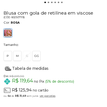
Blusa com gola de retilínea em viscose
(
CÓD.
602507119
)
Cor:
ROSA
Tamanho:
P
M
G
GG
De:
R$ 209,90
R$ 119,64
no Pix
(5% de desconto)
R$ 125,94
no cartão
ver parcelas
4x
de
R$ 31,49
sem juros