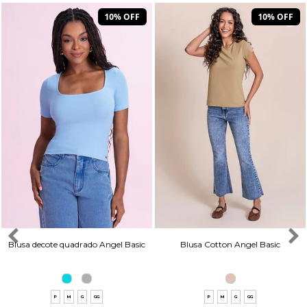
10% OFF
10% OFF
Blusa decote quadrado Angel Basic
Blusa Cotton Angel Basic
P
M
G
GG
P
M
G
GG