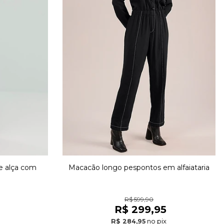
e alça com
Macacão longo pespontos em alfaiataria
R$ 599,90
R$ 299,95
no pix
R$ 284,95