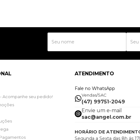
R
ONAL
ATENDIMENTO
Fale no WhatsApp
Vendas/SAC
- Acompanhe seu pedido!
(47) 99751-2049
moções
Envie um e-mail
sac@angel.com.br
luções
trega
HORÁRIO DE ATENDIMENT
 Pagamentos
Segunda a Sexta das 8h ás 17