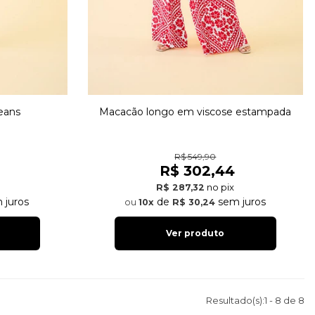
eans
Macacão longo em viscose estampada
R$ 549,90
R$ 302,44
no pix
R$ 287,32
 juros
de
sem juros
10x
R$ 30,24
Ver produto
Resultado(s):
1
-
8
de
8