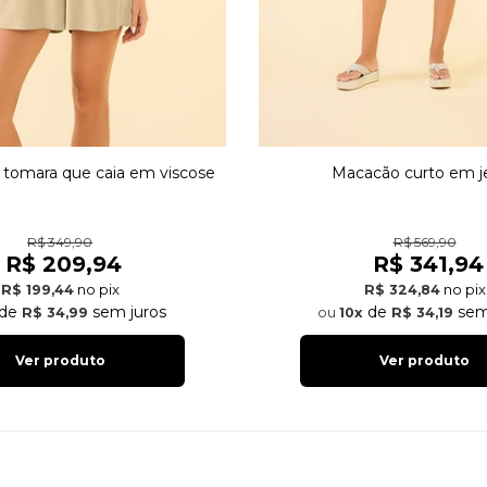
tomara que caia em viscose
Macacão curto em j
R$ 349,90
R$ 569,90
R$ 209,94
R$ 341,94
no pix
no pix
R$ 199,44
R$ 324,84
de
sem juros
de
sem
R$ 34,99
10x
R$ 34,19
Ver produto
Ver produto