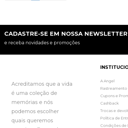
CADASTRE-SE EM NOSSA NEWSLETTE
e receba novidades e promoções
INSTITUCI
A Angel
Acreditamos que a vida
Rastreamento 
é uma coleção de
Cupons e Pro
memórias e nós
Cashback
podemos escolher
Trocas e devo
Política de En
quais queremos
Condições de