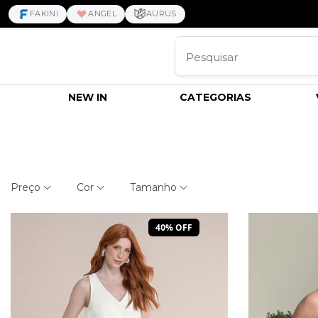
FAKINI
ANGEL
AURUS
NEW IN
CATEGORIAS
Preço
Cor
Tamanho
40% OFF