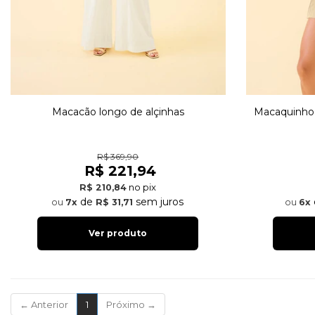
Macacão longo de alçinhas
Macaquinho 
R$ 369,90
R$ 221,94
no pix
R$ 210,84
de
sem juros
7x
R$ 31,71
6x
Ver produto
(current)
←
Anterior
1
Próximo
→