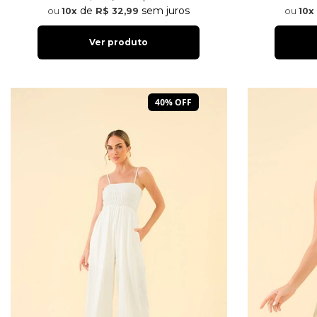
de
sem juros
10x
R$ 32,99
10x
Ver produto
40% OFF