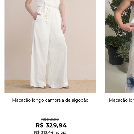
Macacão longo cambraia de algodão
Macacão lon
R$ 549,90
R$ 329,94
no pix
R$ 313,44