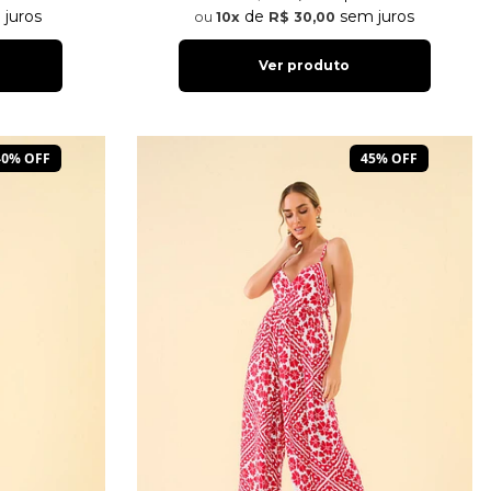
juros
de
sem juros
10x
R$ 30,00
Ver produto
40% OFF
45% OFF