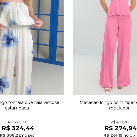
Macacão longo com zíper 
go tomara que caia viscose
regulador
estampada
R$ 499,90
R$ 589,90
R$ 274,94
R$ 324,44
no pix
no pix
R$ 261,19
R$ 308,22