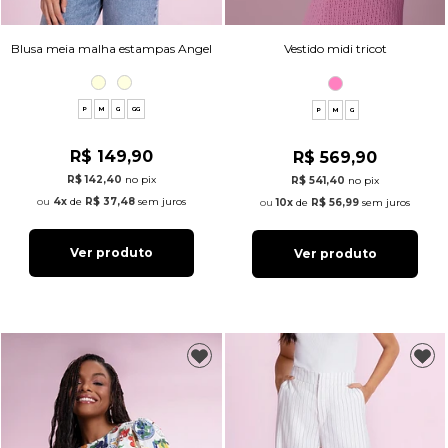
Blusa meia malha estampas Angel
Vestido midi tricot
P
M
G
GG
P
M
G
R$ 149,90
R$ 569,90
R$ 142,40
no pix
R$ 541,40
no pix
4x
de
R$ 37,48
sem juros
10x
de
R$ 56,99
sem juros
Ver produto
Ver produto