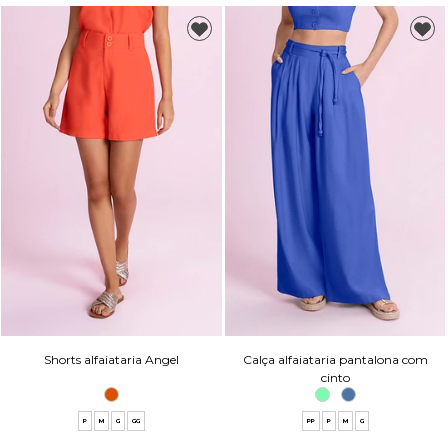
Shorts alfaiataria Angel
Calça alfaiataria pantalona com
cinto
P
M
G
GG
PP
P
M
G