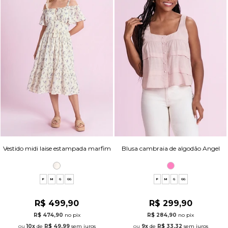
Vestido midi laise estampada marfim
Blusa cambraia de algodão Angel
P
M
G
GG
P
M
G
GG
R$ 499,90
R$ 299,90
R$ 474,90
no pix
R$ 284,90
no pix
10x
de
R$ 49,99
sem juros
9x
de
R$ 33,32
sem juros