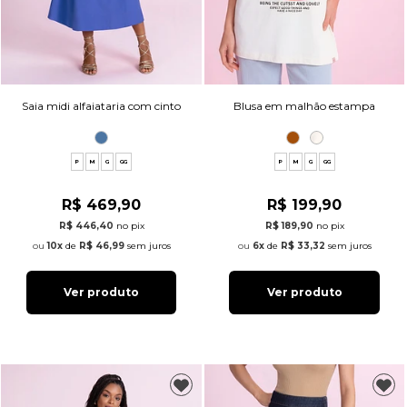
Saia midi alfaiataria com cinto
Blusa em malhão estampa
P
M
G
GG
P
M
G
GG
R$ 469,90
R$ 199,90
R$ 446,40
no pix
R$ 189,90
no pix
10x
de
R$ 46,99
sem juros
6x
de
R$ 33,32
sem juros
Ver produto
Ver produto