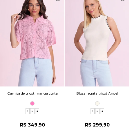
Camisa de tricot manga curta
Blusa regata tricot Angel
P
M
G
P
M
G
R$ 349,90
R$ 299,90