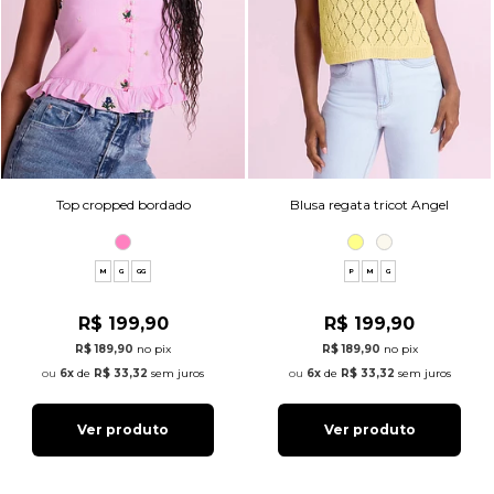
Top cropped bordado
Blusa regata tricot Angel
M
G
GG
P
M
G
R$ 199,90
R$ 199,90
R$ 189,90
no pix
R$ 189,90
no pix
6x
de
R$ 33,32
sem juros
6x
de
R$ 33,32
sem juros
Ver produto
Ver produto