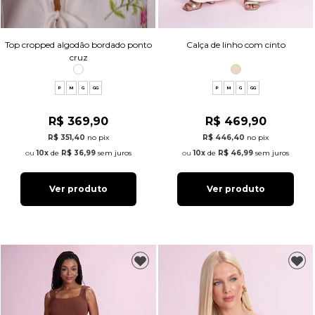
Calça de linho com cinto
Top cropped algodão bordado ponto
cruz
P
M
G
GG
P
M
G
GG
R$ 469,90
R$ 369,90
R$ 446,40
no pix
R$ 351,40
no pix
10x
de
R$ 46,99
sem juros
10x
de
R$ 36,99
sem juros
Ver produto
Ver produto