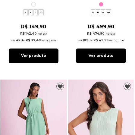
P
M
G
GG
P
M
G
GG
R$ 149,90
R$ 499,90
R$ 142,40
no pix
R$ 474,90
no pix
4x
de
R$ 37,48
sem juros
10x
de
R$ 49,99
sem juros
Ver produto
Ver produto