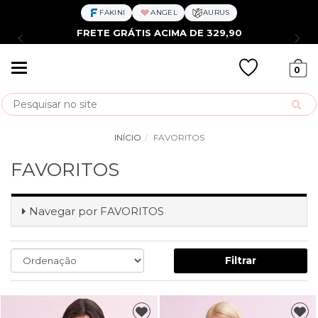
FAKINI
ANGEL
AURUS
PIX COM 5% OFF
Mudar
0
navegação
Busca
INÍCIO
FAVORITOS
FAVORITOS
Navegar por
FAVORITOS
Filtrar