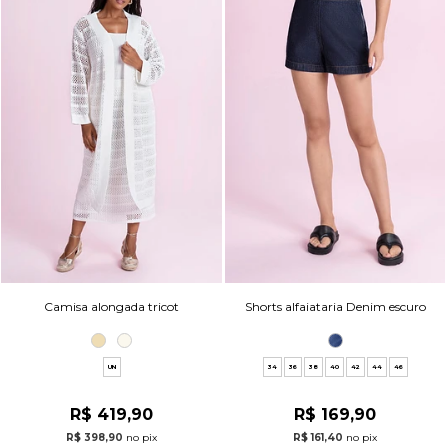
Camisa alongada tricot
Shorts alfaiataria Denim escuro
UN
34
36
38
40
42
44
46
R$ 419,90
R$ 169,90
R$ 398,90
no pix
R$ 161,40
no pix