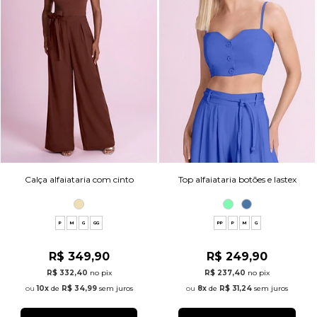
Calça alfaiataria com cinto
Top alfaiataria botões e lastex
P
M
G
GG
PP
P
M
G
R$ 349,90
R$ 249,90
R$ 332,40
no pix
R$ 237,40
no pix
10x
de
R$ 34,99
sem juros
8x
de
R$ 31,24
sem juros