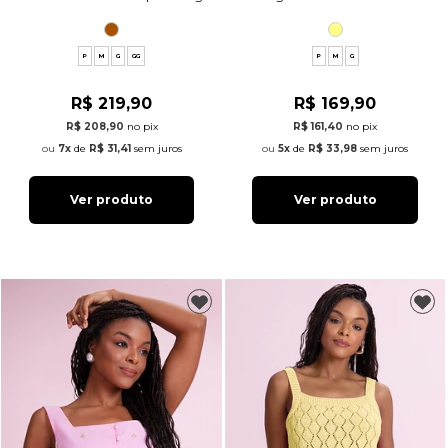
P
M
G
GG
P
M
G
R$ 219,90
R$ 169,90
R$ 208,90
no pix
R$ 161,40
no pix
7x
de
R$ 31,41
sem juros
5x
de
R$ 33,98
sem juros
Ver produto
Ver produto