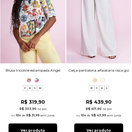
Blusa tricoline estampada Angel
Calça pantalona alfaiataria risca giz
P
M
G
GG
PP
P
M
G
R$ 319,90
R$ 439,90
R$ 303,90
no pix
R$ 417,90
no pix
10x
de
R$ 31,99
sem juros
10x
de
R$ 43,99
sem juros
Ver produto
Ver produto