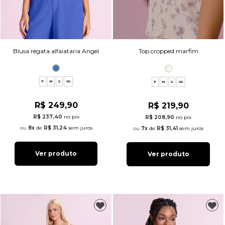
Blusa regata alfaiataria Angel
Top cropped marfim
P
M
G
GG
P
M
G
GG
R$ 249,90
R$ 219,90
R$ 237,40
no pix
R$ 208,90
no pix
8x
de
R$ 31,24
sem juros
7x
de
R$ 31,41
sem juros
Ver produto
Ver produto