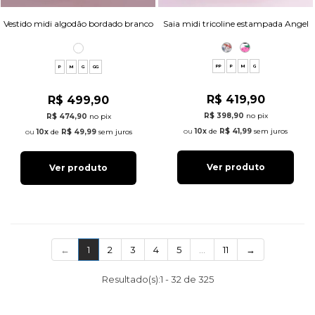
Saia midi tricoline estampada Angel
Vestido midi algodão bordado branco
PP
P
M
G
P
M
G
GG
R$ 419,90
R$ 499,90
R$ 398,90
no pix
R$ 474,90
no pix
10x
de
R$ 41,99
sem juros
10x
de
R$ 49,99
sem juros
Ver produto
Ver produto
(current)
←
1
2
3
4
5
…
11
→
Resultado(s):
1
-
32
de
325