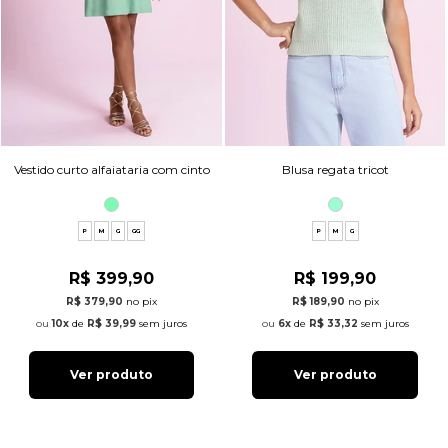
Vestido curto alfaiataria com cinto
Blusa regata tricot
P
M
G
GG
P
M
G
R$ 399,90
R$ 199,90
R$ 379,90
no pix
R$ 189,90
no pix
10x
de
R$ 39,99
sem juros
6x
de
R$ 33,32
sem juros
Ver produto
Ver produto