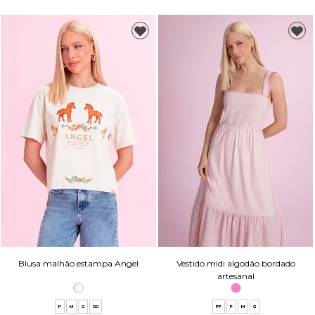
Blusa malhão estampa Angel
Vestido midi algodão bordado
artesanal
P
M
G
GG
PP
P
M
G