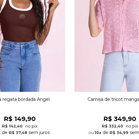
a regata bordada Angel
Camisa de tricot manga
R$ 149,90
R$ 349,90
no pix
no pix
R$ 142,40
R$ 332,40
de
sem juros
de
sem 
x
R$ 37,48
10x
R$ 34,99