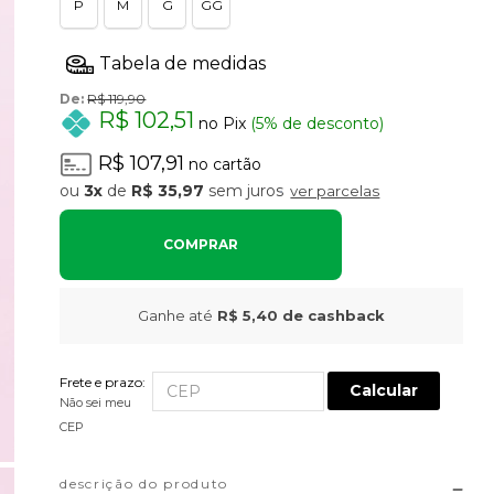
P
M
G
GG
De:
R$ 119,90
R$ 102,51
no Pix
(5% de desconto)
R$ 107,91
no cartão
3x
de
R$ 35,97
sem juros
ver parcelas
COMPRAR
Ganhe até
R$ 5,40
de cashback
Frete e prazo:
Calcular
Não sei meu
CEP
descrição do produto