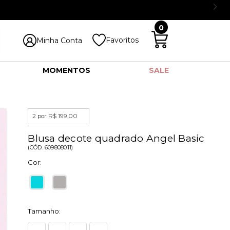
0
Favoritos
Minha Conta
MOMENTOS
SALE
2 por R$ 199,00
Blusa decote quadrado Angel Basic
(
CÓD.
609808011
)
Cor:
Tamanho: