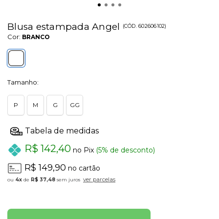
Blusa estampada Angel
(
CÓD.
602606102
)
Cor:
BRANCO
Tamanho:
P
M
G
GG
R$ 142,40
no Pix
(5% de desconto)
R$ 149,90
no cartão
ver parcelas
4x
de
R$ 37,48
sem juros