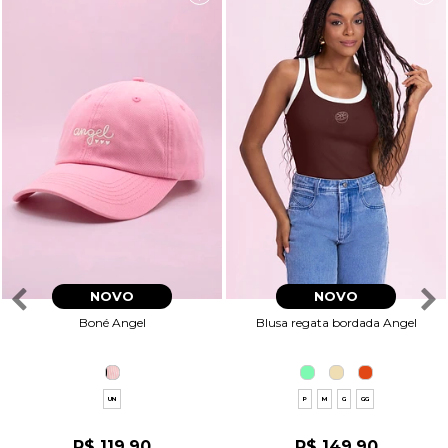
NOVO
NOVO
Boné Angel
Blusa regata bordada Angel
UN
P
M
G
GG
R$ 119,90
R$ 149,90