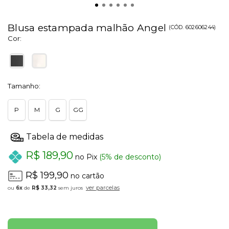
Blusa estampada malhão Angel
(
CÓD.
602606244
)
Cor:
Tamanho:
P
M
G
GG
R$ 189,90
no Pix
(5% de desconto)
R$ 199,90
no cartão
ver parcelas
6x
de
R$ 33,32
sem juros