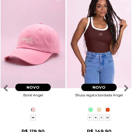
NOVO
NOVO
Boné Angel
Blusa regata bordada Angel
UN
P
M
G
GG
R$ 119,90
R$ 149,90