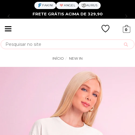
FAKINI
ANGEL
AURUS
FRETE GRÁTIS ACIMA DE 329,90
Mudar
0
navegação
Busca
INÍCIO
NEW IN