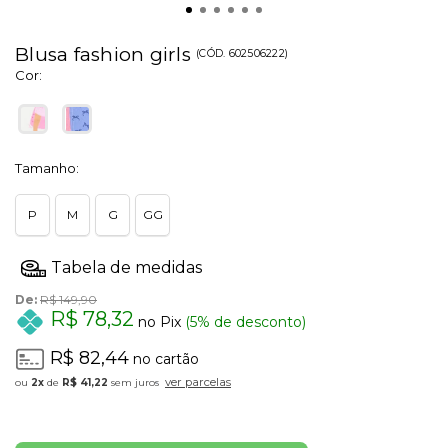
Blusa fashion girls
(
CÓD.
602506222
)
Cor:
Tamanho:
P
M
G
GG
De:
R$ 149,90
R$ 78,32
no Pix
(5% de desconto)
R$ 82,44
no cartão
ver parcelas
2x
de
R$ 41,22
sem juros