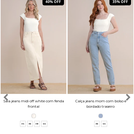
40% OFF
35% OFF
Saia jeans midi off white com fenda
Calça jeans mom com bolso e
frontal
bordado traseiro
34
36
38
44
36
44