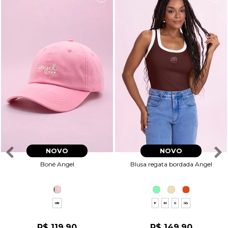
NOVO
NOVO
Boné Angel
Blusa regata bordada Angel
UN
P
M
G
GG
R$ 119,90
R$ 149,90