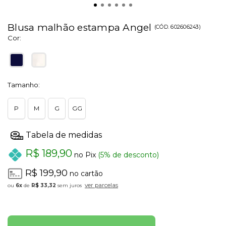
Blusa malhão estampa Angel
(
CÓD.
602606243
)
Cor:
Tamanho:
P
M
G
GG
R$ 189,90
no Pix
(5% de desconto)
R$ 199,90
no cartão
ver parcelas
6x
de
R$ 33,32
sem juros