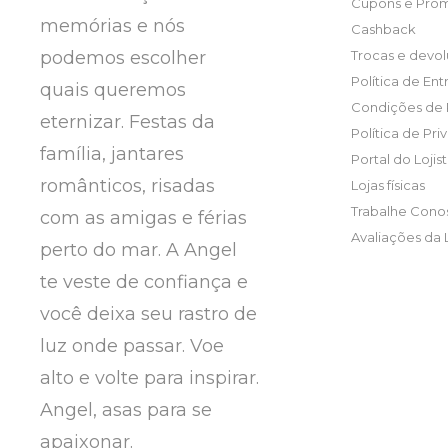
Cupons e Pro
memórias e nós
Cashback
podemos escolher
Trocas e devo
Política de En
quais queremos
Condições de
eternizar. Festas da
Política de Pr
família, jantares
Portal do Lojis
românticos, risadas
Lojas físicas
Trabalhe Cono
com as amigas e férias
Avaliações da 
perto do mar. A Angel
te veste de confiança e
você deixa seu rastro de
luz onde passar. Voe
alto e volte para inspirar.
Angel, asas para se
apaixonar.