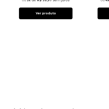
de
sem juros
3x
R$ 39,97
4
Ver produto