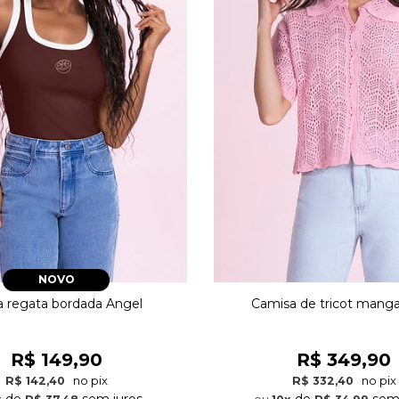
NOVO
a regata bordada Angel
Camisa de tricot manga
R$ 149,90
R$ 349,90
no pix
no pix
R$ 142,40
R$ 332,40