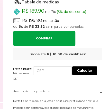
R$ 189,90
no Pix
(5% de desconto)
R$ 199,90
no cartão
6x
de
R$ 33,32
sem juros
ver parcelas
COMPRAR
Ganhe até
R$ 10,00
de cashback
Frete e prazo:
Calcular
Não sei meu
CEP
descrição do produto
Perfeita para o dia a dia, essa t-shirt une praticidade e estilo. A
modelagem confortável garante liberdade de movimento,