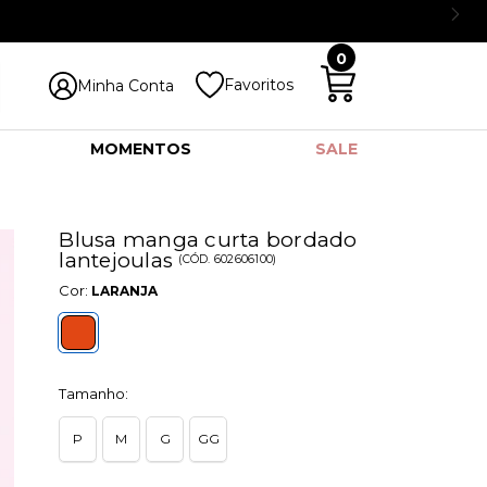
0
Favoritos
Minha Conta
MOMENTOS
SALE
Blusa manga curta bordado
lantejoulas
(
CÓD.
602606100
)
Cor:
LARANJA
Tamanho:
P
M
G
GG