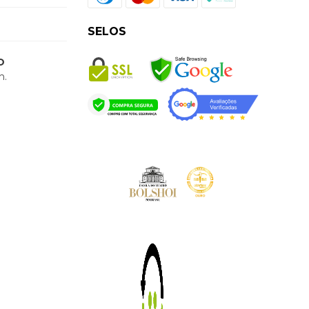
SELOS
O
h.