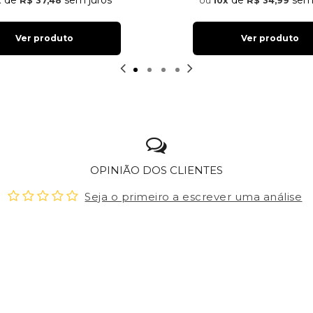
de
sem juros
de
sem 
x
R$ 37,48
10x
R$ 34,99
Ver produto
Ver produto
OPINIÃO DOS CLIENTES
Seja o primeiro a escrever uma análise