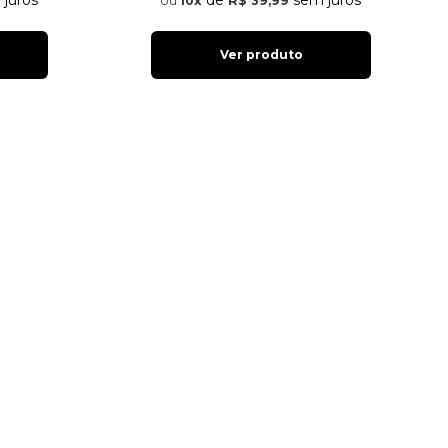
juros
de
sem juros
10x
R$ 39,99
Ver produto