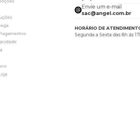
moções
Envie um e-mail
sac@angel.com.br
luções
trega
HORÁRIO DE ATENDIMENT
 Pagamentos
Segunda a Sexta das 8h ás 17
ivacidade
ta
sco
Loja