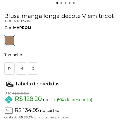
Blusa manga longa decote V em tricot
(
CÓD.
602505216
)
Cor:
MARROM
Tamanho:
P
M
G
De:
R$ 269,90
R$ 128,20
no Pix
(5% de desconto)
R$ 134,95
no cartão
ver parcelas
4x
de
R$ 33,74
sem juros