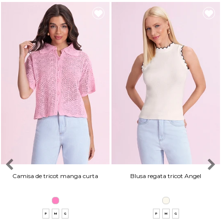
Camisa de tricot manga curta
Blusa regata tricot Angel
P
M
G
P
M
G