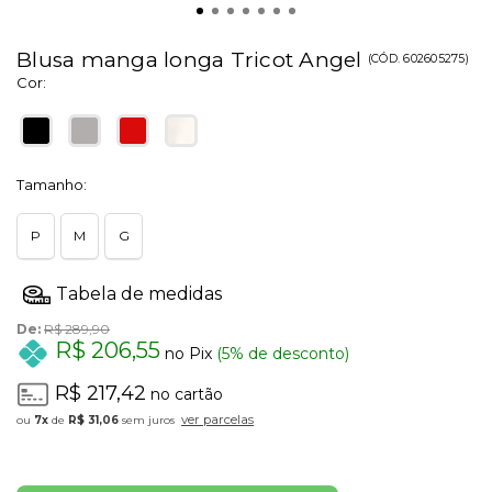
Blusa manga longa Tricot Angel
(
CÓD.
602605275
)
Cor:
Tamanho:
P
M
G
De:
R$ 289,90
R$ 206,55
no Pix
(5% de desconto)
R$ 217,42
no cartão
ver parcelas
7x
de
R$ 31,06
sem juros