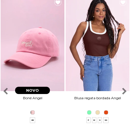
NOVO
Boné Angel
Blusa regata bordada Angel
UN
P
M
G
GG