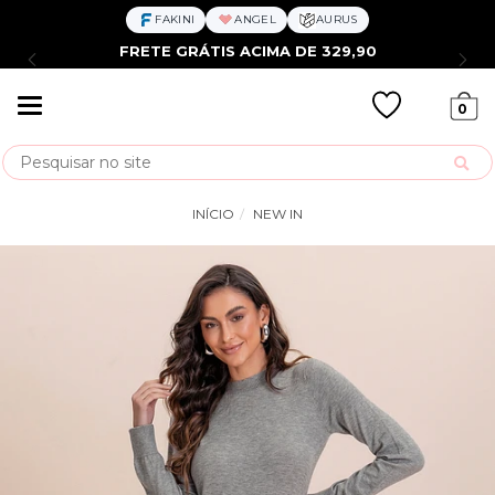
FAKINI
ANGEL
AURUS
FRETE GRÁTIS ACIMA DE 329,90
Mudar
0
navegação
Busca
INÍCIO
NEW IN