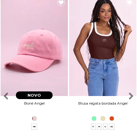
NOVO
Boné Angel
Blusa regata bordada Angel
UN
P
M
G
GG