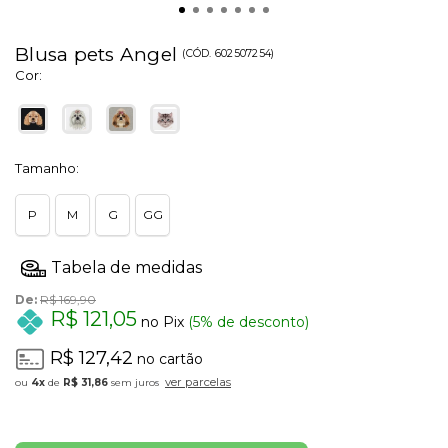
Blusa pets Angel
(
CÓD.
602507254
)
Cor:
Tamanho:
P
M
G
GG
De:
R$ 169,90
R$ 121,05
no Pix
(5% de desconto)
R$ 127,42
no cartão
ver parcelas
4x
de
R$ 31,86
sem juros