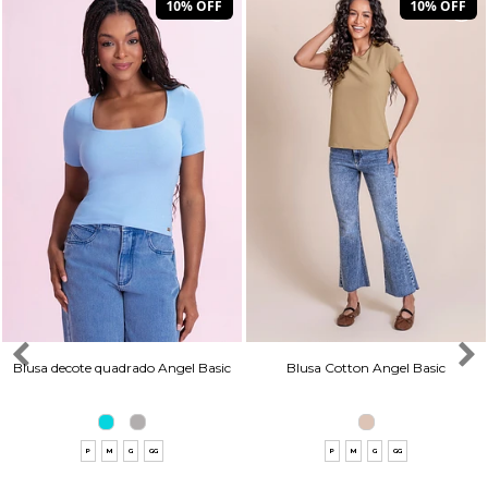
10% OFF
10% OFF
Blusa decote quadrado Angel Basic
Blusa Cotton Angel Basic
P
M
G
GG
P
M
G
GG