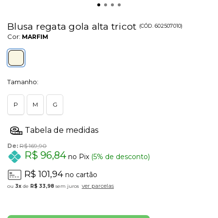
Blusa regata gola alta tricot
(
CÓD.
602507010
)
Cor:
MARFIM
Tamanho:
P
M
G
De:
R$ 169,90
R$ 96,84
no Pix
(5% de desconto)
R$ 101,94
no cartão
ver parcelas
3x
de
R$ 33,98
sem juros