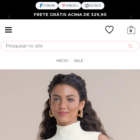
FAKINI
ANGEL
AURUS
FRETE GRÁTIS ACIMA DE 329,90
Mudar
0
navegação
Busca
INÍCIO
SALE