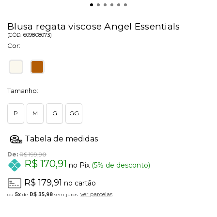
Blusa regata viscose Angel Essentials
(
CÓD.
609808073
)
Cor:
Tamanho:
P
M
G
GG
De:
R$ 199,90
R$ 170,91
no Pix
(5% de desconto)
R$ 179,91
no cartão
ver parcelas
5x
de
R$ 35,98
sem juros