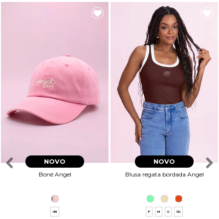
NOVO
NOVO
Boné Angel
Blusa regata bordada Angel
UN
P
M
G
GG