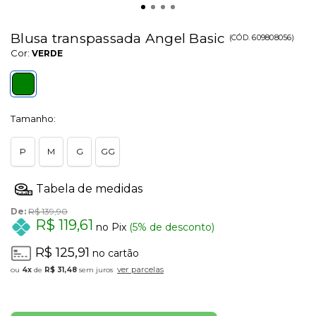
Blusa transpassada Angel Basic
(
CÓD.
609808056
)
Cor:
VERDE
Tamanho:
P
M
G
GG
De:
R$ 139,90
R$ 119,61
no Pix
(5% de desconto)
R$ 125,91
no cartão
ver parcelas
4x
de
R$ 31,48
sem juros