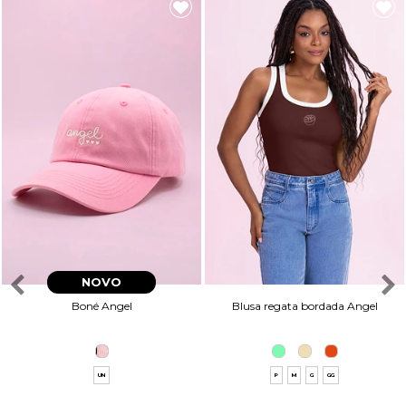
NOVO
Boné Angel
Blusa regata bordada Angel
UN
P
M
G
GG