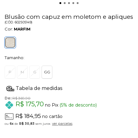
Blusão com capuz em moletom e apliques
(
CÓD.
602505149
)
Cor:
MARFIM
Tamanho:
P
M
G
GG
De:
R$ 369,90
R$ 175,70
no Pix
(5% de desconto)
R$ 184,95
no cartão
ver parcelas
6x
de
R$ 30,83
sem juros