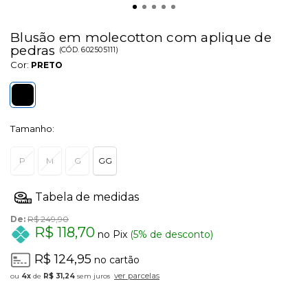
Blusão em molecotton com aplique de
pedras
(
CÓD.
602505111
)
Cor:
PRETO
Tamanho:
P
M
G
GG
De:
R$ 249,90
R$ 118,70
no Pix
(5% de desconto)
R$ 124,95
no cartão
ver parcelas
4x
de
R$ 31,24
sem juros