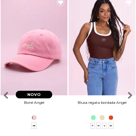
NOVO
Boné Angel
Blusa regata bordada Angel
UN
P
M
G
GG