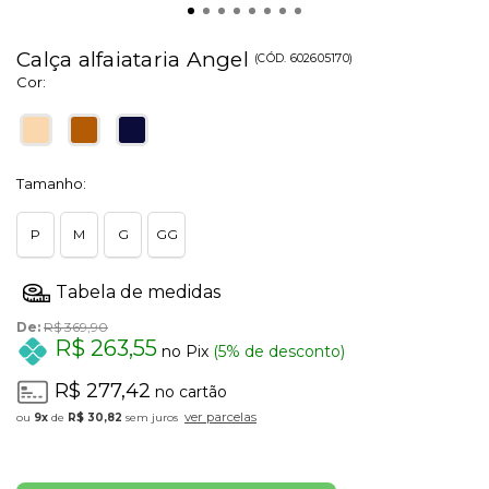
Calça alfaiataria Angel
(
CÓD.
602605170
)
Cor:
Tamanho:
P
M
G
GG
De:
R$ 369,90
R$ 263,55
no Pix
(5% de desconto)
R$ 277,42
no cartão
ver parcelas
9x
de
R$ 30,82
sem juros