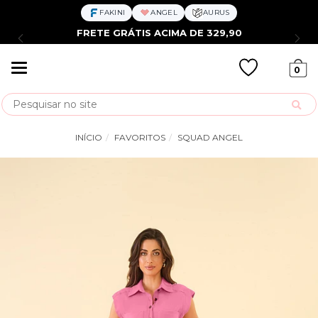
FAKINI
ANGEL
AURUS
FRETE GRÁTIS ACIMA DE 329,90
Mudar
0
navegação
Busca
INÍCIO
FAVORITOS
SQUAD ANGEL