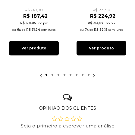
R$ 249,90
R$ 299,90
R$ 187,42
R$ 224,92
R$ 178,05
no pix
R$ 213,67
no pix
6x
de
R$ 31,24
sem juros
7x
de
R$ 32,13
sem juros
Ver produto
Ver produto
OPINIÃO DOS CLIENTES
Seja o primeiro a escrever uma análise