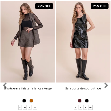
25% OFF
25% OFF
Shorts em alfaiataria lanosa Angel
Saia curta de couro Angel
P
M
G
GG
P
M
G
GG