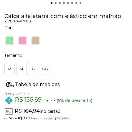
Calça alfaiataria com elástico em malhão
(
CÓD.
602407185
)
Cor:
Tamanho:
P
M
G
GG
De:
R$ 299,90
R$ 156,69
no Pix
(5% de desconto)
R$ 164,94
no cartão
ver parcelas
5x
de
R$ 32,99
sem juros