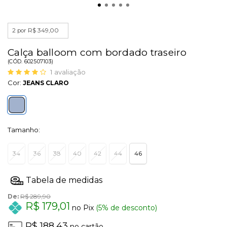
2 por R$ 349,00
Calça balloom com bordado traseiro
(
CÓD.
602507103
)
1
avaliação
Cor:
JEANS CLARO
Tamanho:
34
36
38
40
42
44
46
De:
R$ 289,90
R$ 179,01
no Pix
(5% de desconto)
R$ 188,43
no cartão