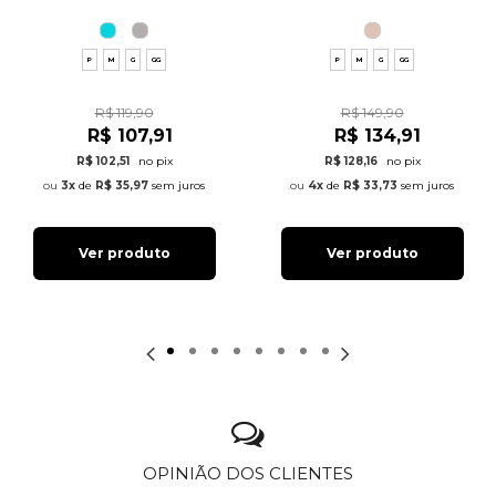
P
M
G
GG
P
M
G
GG
R$ 119,90
R$ 149,90
R$ 107,91
R$ 134,91
R$ 102,51
no pix
R$ 128,16
no pix
3x
de
R$ 35,97
sem juros
4x
de
R$ 33,73
sem juros
Ver produto
Ver produto
OPINIÃO DOS CLIENTES