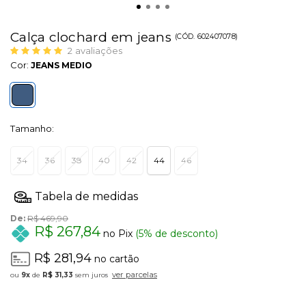
Calça clochard em jeans
(
CÓD.
602407078
)
2
avaliações
Cor:
JEANS MEDIO
Tamanho:
34
36
38
40
42
44
46
De:
R$ 469,90
R$ 267,84
no Pix
(5% de desconto)
R$ 281,94
no cartão
ver parcelas
9x
de
R$ 31,33
sem juros