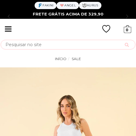
FAKINI
ANGEL
AURUS
FRETE GRÁTIS ACIMA DE 329,90
Mudar
0
navegação
Busca
INÍCIO
SALE