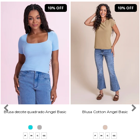
10% OFF
10% OFF
Blusa decote quadrado Angel Basic
Blusa Cotton Angel Basic
P
M
G
GG
P
M
G
GG