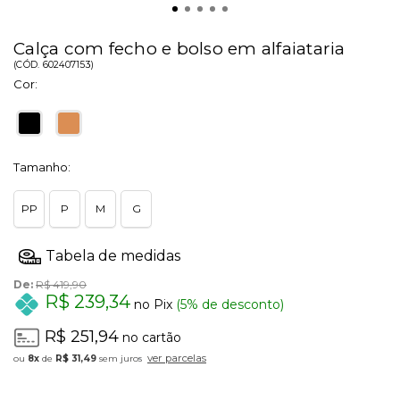
Calça com fecho e bolso em alfaiataria
(
CÓD.
602407153
)
Cor:
Tamanho:
PP
P
M
G
De:
R$ 419,90
R$ 239,34
no Pix
(5% de desconto)
R$ 251,94
no cartão
ver parcelas
8x
de
R$ 31,49
sem juros