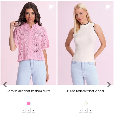
Camisa de tricot manga curta
Blusa regata tricot Angel
P
M
G
P
M
G