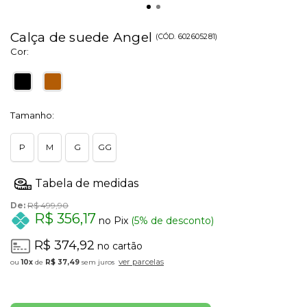
Calça de suede Angel
(
CÓD.
602605281
)
Cor:
Tamanho:
P
M
G
GG
De:
R$ 499,90
R$ 356,17
no Pix
(5% de desconto)
R$ 374,92
no cartão
ver parcelas
10x
de
R$ 37,49
sem juros