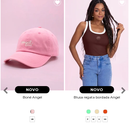
NOVO
NOVO
Boné Angel
Blusa regata bordada Angel
UN
P
M
G
GG