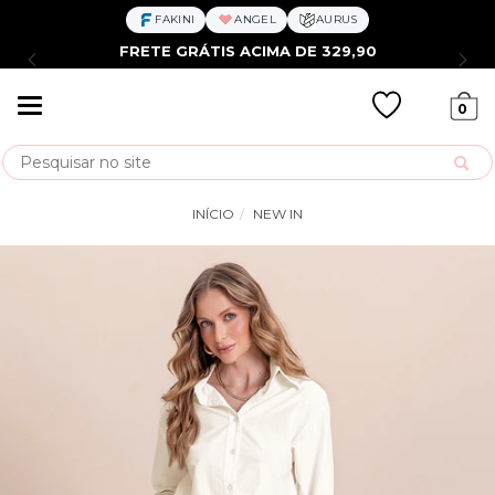
FAKINI
ANGEL
AURUS
FRETE GRÁTIS ACIMA DE 329,90
Mudar
0
navegação
Busca
INÍCIO
NEW IN