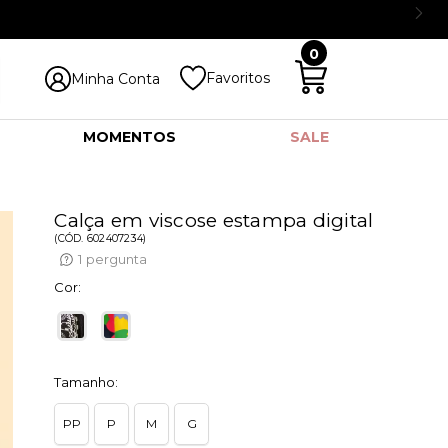
0
Favoritos
Minha Conta
MOMENTOS
SALE
Calça em viscose estampa digital
(
CÓD.
602407234
)
1
pergunta
Cor:
Tamanho:
PP
P
M
G