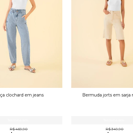
lça clochard em jeans
Bermuda jorts em sarja
Termina em:
Termina em:
R$ 469,90
R$ 349,90