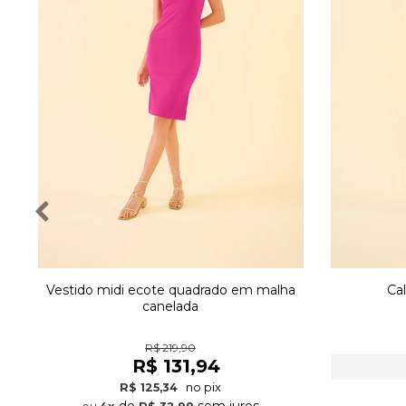
Vestido midi ecote quadrado em malha
Ca
canelada
R$ 219,90
R$ 131,94
no pix
R$ 125,34
de
sem juros