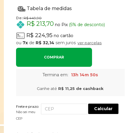
De:
R$ 449,90
R$ 213,70
no Pix
(5% de desconto)
R$ 224,95
no cartão
7x
de
R$ 32,14
sem juros
ver parcelas
COMPRAR
Termina em:
13h 14m 49s
Ganhe até
R$ 11,25
de cashback
Frete e prazo:
Calcular
Não sei meu
CEP