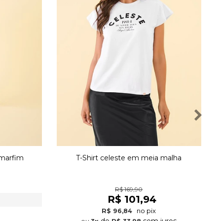
 marfim
T-Shirt celeste em meia malha
R$ 169,90
R$ 101,94
no pix
R$ 96,84
de
sem juros