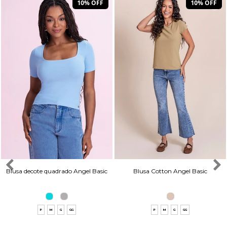
10% OFF
10% OFF
Blusa decote quadrado Angel Basic
Blusa Cotton Angel Basic
P
M
G
GG
P
M
G
GG