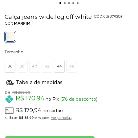
Calça jeans wide leg off white
(
CÓD.
602507093
)
Cor:
MARFIM
Tamanho:
36
38
40
42
44
46
De:
R$ 299,90
R$ 170,94
no Pix
(5% de desconto)
R$ 179,94
no cartão
ver parcelas
5x
de
R$ 35,99
sem juros