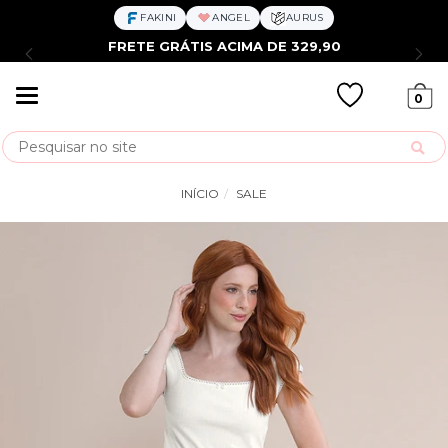
FAKINI
ANGEL
AURUS
FRETE GRÁTIS ACIMA DE 329,90
Mudar
0
navegação
Busca
INÍCIO
SALE