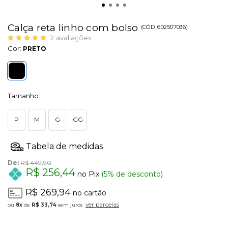
Calça reta linho com bolso
(
CÓD.
602507036
)
2
avaliações
Cor:
PRETO
Tamanho:
P
M
G
GG
De:
R$ 449,90
R$ 256,44
no Pix
(5% de desconto)
R$ 269,94
no cartão
ver parcelas
8x
de
R$ 33,74
sem juros