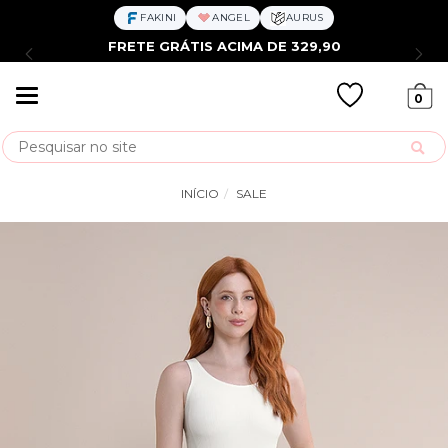
FAKINI
ANGEL
AURUS
FRETE GRÁTIS ACIMA DE 329,90
Mudar
0
navegação
Busca
INÍCIO
SALE