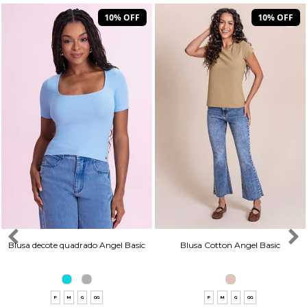
10% OFF
10% OFF
Blusa decote quadrado Angel Basic
Blusa Cotton Angel Basic
P
M
G
GG
P
M
G
GG