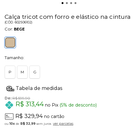
Calça tricot com forro e elástico na cintura
(
CÓD.
602506102
)
Cor:
BEGE
Tamanho:
P
M
G
De:
R$ 599,90
R$ 313,44
no Pix
(5% de desconto)
R$ 329,94
no cartão
ver parcelas
10x
de
R$ 32,99
sem juros