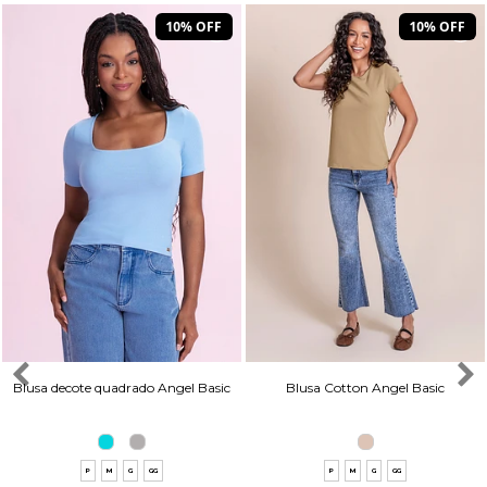
10% OFF
10% OFF
Blusa decote quadrado Angel Basic
Blusa Cotton Angel Basic
P
M
G
GG
P
M
G
GG