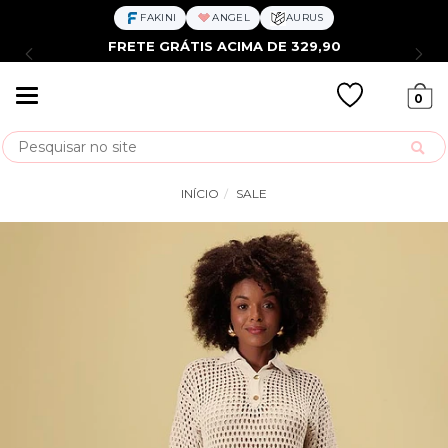
FAKINI
ANGEL
AURUS
FRETE GRÁTIS ACIMA DE 329,90
Mudar
0
navegação
Busca
INÍCIO
SALE