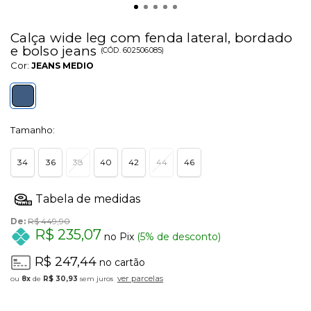
Calça wide leg com fenda lateral, bordado
e bolso jeans
(
CÓD.
602506085
)
Cor:
JEANS MEDIO
Tamanho:
34
36
38
40
42
44
46
De:
R$ 449,90
R$ 235,07
no Pix
(5% de desconto)
R$ 247,44
no cartão
ver parcelas
8x
de
R$ 30,93
sem juros