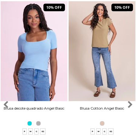
10% OFF
10% OFF
Blusa decote quadrado Angel Basic
Blusa Cotton Angel Basic
P
M
G
GG
P
M
G
GG