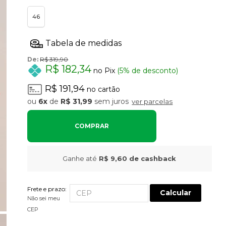
46
De:
R$ 319,90
R$ 182,34
no Pix
(5% de desconto)
R$ 191,94
no cartão
6x
de
R$ 31,99
sem juros
ver parcelas
COMPRAR
Ganhe até
R$ 9,60
de cashback
Frete e prazo:
Calcular
Não sei meu
CEP