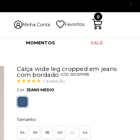
0
Favoritos
Minha Conta
MOMENTOS
SALE
Calça wide leg cropped em jeans
com bordado
(
CÓD.
602507099
)
1
avaliação
Cor:
JEANS MEDIO
Tamanho:
34
36
38
40
42
44