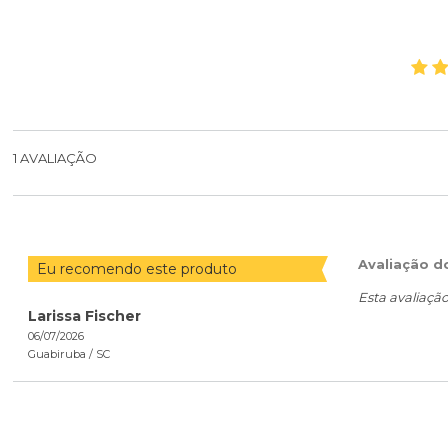
1
AVALIAÇÃO
Avaliação d
Eu recomendo este produto
Esta avaliaçã
Larissa Fischer
06/07/2026
Guabiruba /
SC