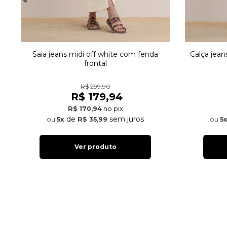
Saia jeans midi off white com fenda
Calça jea
frontal
R$ 299,90
R$ 179,94
no pix
R$ 170,94
de
sem juros
5x
R$ 35,99
5
Ver produto