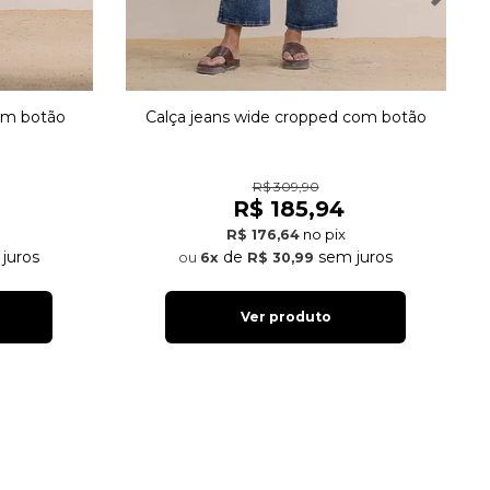
com botão
Calça jeans wide cropped com botão
R$ 309,90
R$ 185,94
no pix
R$ 176,64
juros
de
sem juros
6x
R$ 30,99
Ver produto