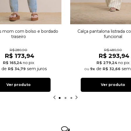
ns mom com bolso e bordado
Calça pantalona listrada 
traseiro
funcional
R$ 289,90
R$ 489,90
R$ 173,94
R$ 293,94
no pix
no pix
R$ 165,24
R$ 279,24
de
sem juros
de
sem 
x
R$ 34,79
9x
R$ 32,66
Ver produto
Ver produto