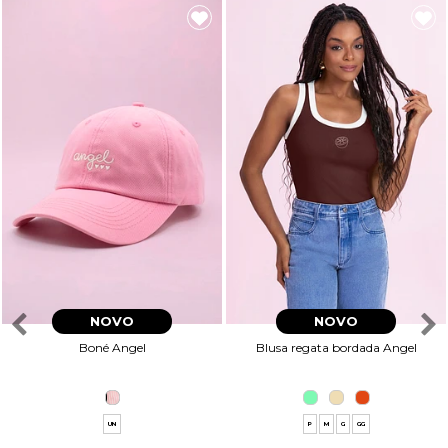
NOVO
NOVO
Boné Angel
Blusa regata bordada Angel
UN
P
M
G
GG