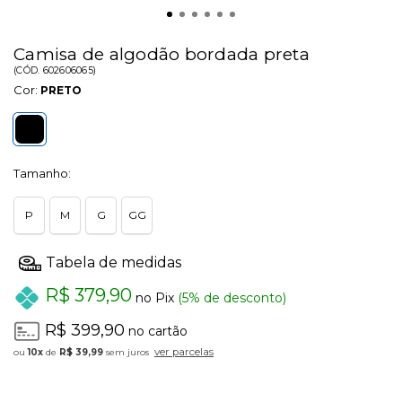
Camisa de algodão bordada preta
(
CÓD.
602606065
)
Cor:
PRETO
Tamanho:
P
M
G
GG
R$ 379,90
no Pix
(5% de desconto)
R$ 399,90
no cartão
ver parcelas
10x
de
R$ 39,99
sem juros