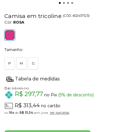
Camisa em tricoline
(
CÓD.
602407123
)
Cor:
ROSA
Tamanho:
P
M
G
De:
R$ 569,90
R$ 297,77
no Pix
(5% de desconto)
R$ 313,44
no cartão
ver parcelas
10x
de
R$ 31,34
sem juros