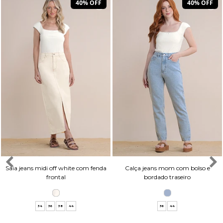
40% OFF
40% OFF
Saia jeans midi off white com fenda
Calça jeans mom com bolso e
frontal
bordado traseiro
34
36
38
44
36
44