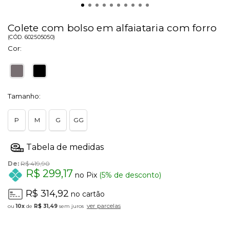
Colete com bolso em alfaiataria com forro
(
CÓD.
602505050
)
Cor:
Tamanho:
P
M
G
GG
De:
R$ 419,90
R$ 299,17
no Pix
(5% de desconto)
R$ 314,92
no cartão
ver parcelas
10x
de
R$ 31,49
sem juros