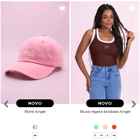
NOVO
NOVO
Boné Angel
Blusa regata bordada Angel
UN
P
M
G
GG