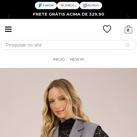
FAKINI
ANGEL
AURUS
FRETE GRÁTIS ACIMA DE 329,90
Mudar
0
navegação
Busca
INÍCIO
NEW IN