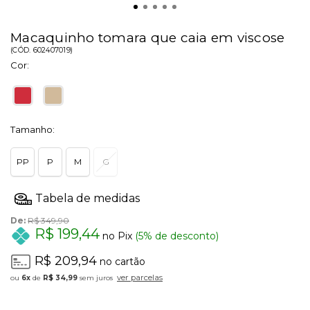
Macaquinho tomara que caia em viscose
(
CÓD.
602407019
)
Cor:
Tamanho:
PP
P
M
G
De:
R$ 349,90
R$ 199,44
no Pix
(5% de desconto)
R$ 209,94
no cartão
ver parcelas
6x
de
R$ 34,99
sem juros