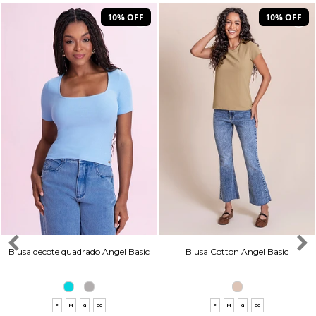
10% OFF
10% OFF
Blusa decote quadrado Angel Basic
Blusa Cotton Angel Basic
P
M
G
GG
P
M
G
GG