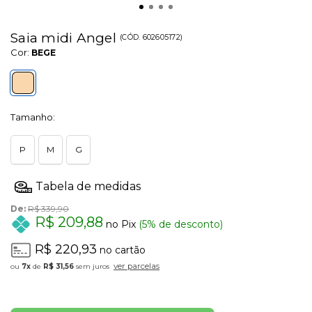
Saia midi Angel
(
CÓD.
602605172
)
Cor:
BEGE
Tamanho:
P
M
G
De:
R$ 339,90
R$ 209,88
no Pix
(5% de desconto)
R$ 220,93
no cartão
ver parcelas
7x
de
R$ 31,56
sem juros