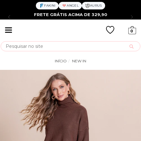
FAKINI
ANGEL
AURUS
FRETE GRÁTIS ACIMA DE 329,90
Mudar
0
navegação
Busca
INÍCIO
NEW IN