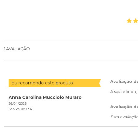
1
AVALIAÇÃO
Avaliação d
Eu recomendo este produto
A saia é linda
Anna Carolina Mucciolo Muraro
26/04/2026
Avaliação d
São Paulo /
SP
Esta avaliaçã