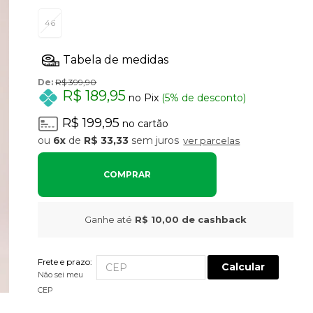
46
De:
R$ 399,90
R$ 189,95
no Pix
(5% de desconto)
R$ 199,95
no cartão
6x
de
R$ 33,33
sem juros
ver parcelas
COMPRAR
Ganhe até
R$ 10,00
de cashback
Frete e prazo:
Calcular
Não sei meu
CEP