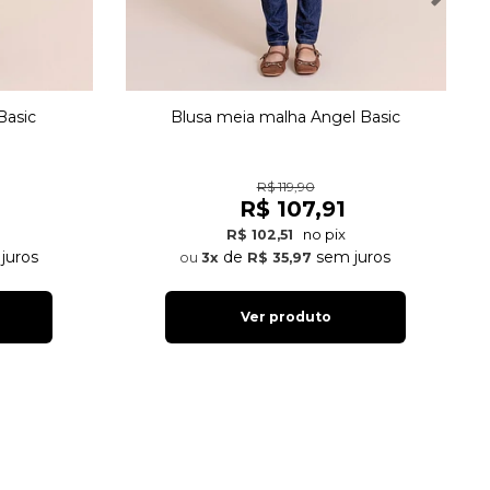
Basic
Blusa meia malha Angel Basic
R$ 119,90
R$ 107,91
no pix
R$ 102,51
juros
de
sem juros
3x
R$ 35,97
Ver produto