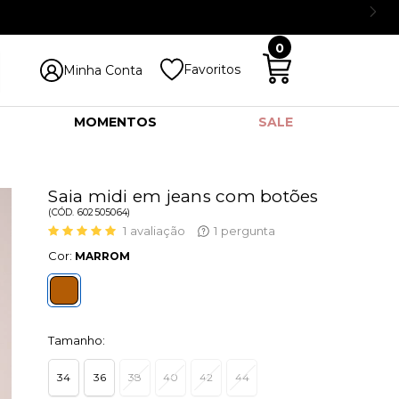
0
Favoritos
Minha Conta
MOMENTOS
SALE
Saia midi em jeans com botões
(
CÓD.
602505064
)
1
avaliação
1
pergunta
Cor:
MARROM
Tamanho:
34
36
38
40
42
44