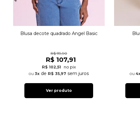
Blusa decote quadrado Angel Basic
Blu
R$ 119,90
R$ 107,91
no pix
R$ 102,51
de
sem juros
3x
R$ 35,97
4
Ver produto