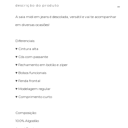
descrição do produto
A saia midi em jeans é descolada, versátil e vai te acompanhar
em diversas ocasiões!
Diferenciais:
♥ Cintura alta
♥ Cós com passante
♥ Fechamento em botão e zíper
♥ Bolsos funcionais
♥ Fenda frontal
♥ Modelagem regular
♥ Comprimento curto
Composição:
100% Algodão