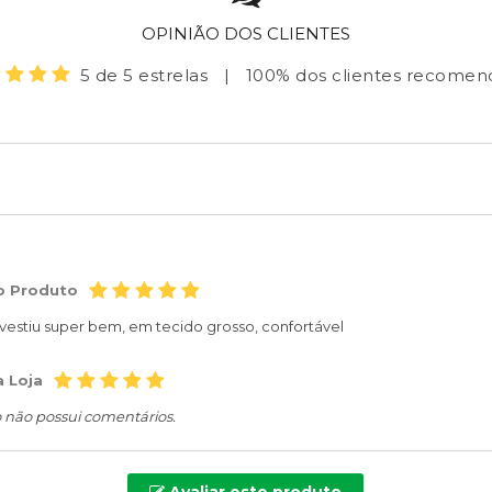
OPINIÃO DOS CLIENTES
5 de 5 estrelas
|
100% dos clientes recome
o Produto
, vestiu super bem, em tecido grosso, confortável
a Loja
o não possui comentários.
Avaliar este produto