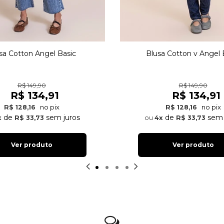
sa Cotton Angel Basic
Blusa Cotton v Angel 
R$ 149,90
R$ 149,90
R$ 134,91
R$ 134,91
no pix
no pix
R$ 128,16
R$ 128,16
de
sem juros
de
sem 
x
R$ 33,73
4x
R$ 33,73
Ver produto
Ver produto