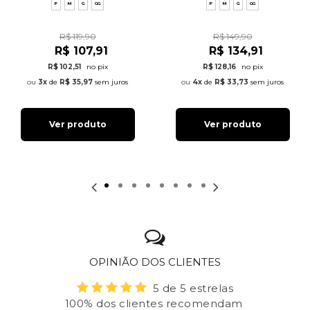
P
M
G
GG
P
M
G
GG
R$ 119,90
R$ 149,90
R$ 107,91
R$ 134,91
R$ 102,51
no pix
R$ 128,16
no pix
3x
de
R$ 35,97
sem juros
4x
de
R$ 33,73
sem juros
Ver produto
Ver produto
OPINIÃO DOS CLIENTES
5 de 5 estrelas
100% dos clientes recomendam