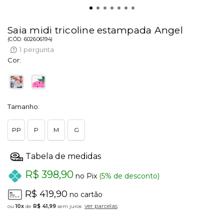
Saia midi tricoline estampada Angel
(
CÓD.
602606194
)
1
pergunta
Cor:
Tamanho:
PP
P
M
G
R$ 398,90
no Pix
(5% de desconto)
R$ 419,90
no cartão
ver parcelas
10x
de
R$ 41,99
sem juros