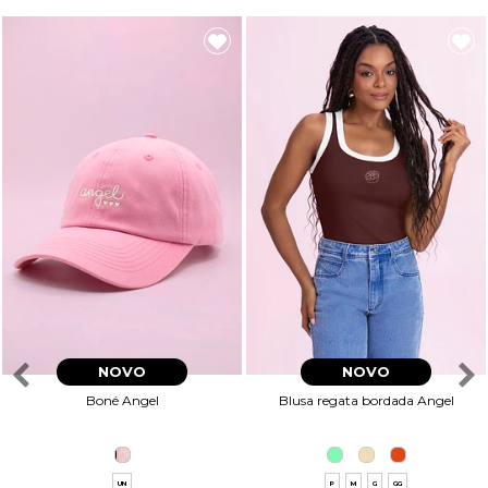
NOVO
NOVO
Boné Angel
Blusa regata bordada Angel
UN
P
M
G
GG