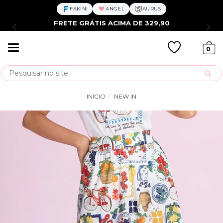
FAKINI
ANGEL
AURUS
FRETE GRÁTIS ACIMA DE 329,90
Mudar
0
navegação
Busca
INÍCIO
NEW IN