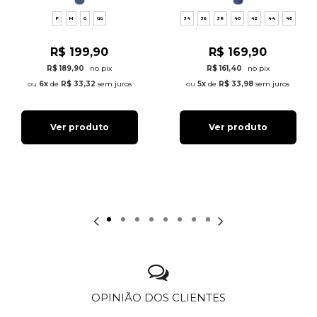
P
M
G
GG
34
36
38
40
42
44
46
R$ 199,90
R$ 169,90
R$ 189,90
no pix
R$ 161,40
no pix
6x
de
R$ 33,32
sem juros
5x
de
R$ 33,98
sem juros
Ver produto
Ver produto
OPINIÃO DOS CLIENTES