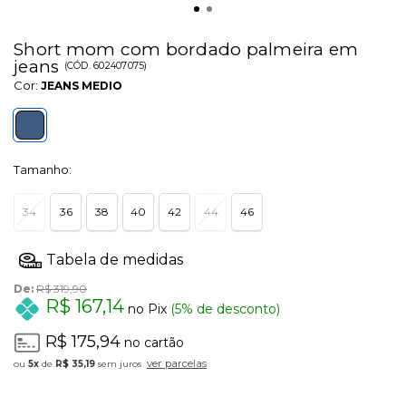
Short mom com bordado palmeira em
jeans
(
CÓD.
602407075
)
Cor:
JEANS MEDIO
Tamanho:
34
36
38
40
42
44
46
De:
R$ 319,90
R$ 167,14
no Pix
(5% de desconto)
R$ 175,94
no cartão
ver parcelas
5x
de
R$ 35,19
sem juros