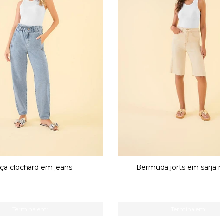
lça clochard em jeans
Bermuda jorts em sarja
Termina em:
Termina em: