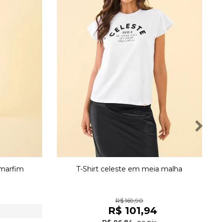
 marfim
T-Shirt celeste em meia malha
R$ 169,90
R$ 101,94