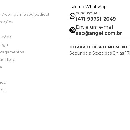
Fale no WhatsApp
Vendas/SAC
- Acompanhe seu pedido!
(47) 99751-2049
moções
Envie um e-mail
sac@angel.com.br
luções
trega
HORÁRIO DE ATENDIMENT
 Pagamentos
Segunda a Sexta das 8h ás 17
ivacidade
ta
sco
Loja