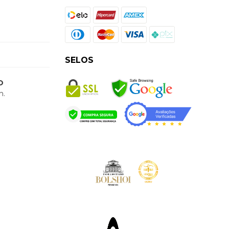
SELOS
O
h.