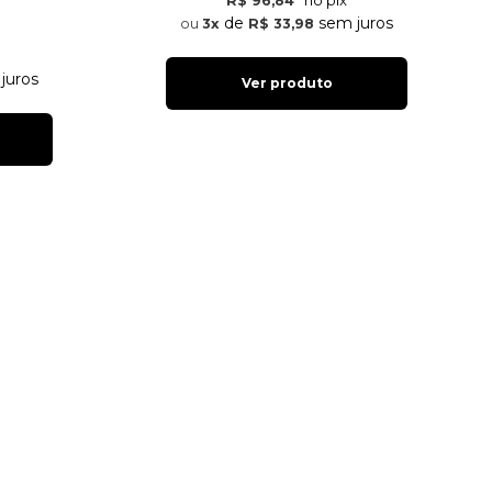
no pix
R$ 96,84
de
sem juros
3x
R$ 33,98
juros
Ver produto