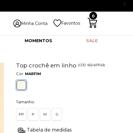
0
Favoritos
Minha Conta
MOMENTOS
SALE
Top crochê em linho
(
CÓD.
602407043
)
Cor:
MARFIM
Tamanho:
PP
P
M
G