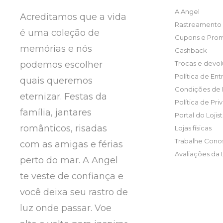
A Angel
Acreditamos que a vida
Rastreamento 
é uma coleção de
Cupons e Pro
memórias e nós
Cashback
podemos escolher
Trocas e devo
Política de En
quais queremos
Condições de
eternizar. Festas da
Política de Pr
família, jantares
Portal do Lojis
românticos, risadas
Lojas físicas
Trabalhe Cono
com as amigas e férias
Avaliações da 
perto do mar. A Angel
te veste de confiança e
você deixa seu rastro de
luz onde passar. Voe