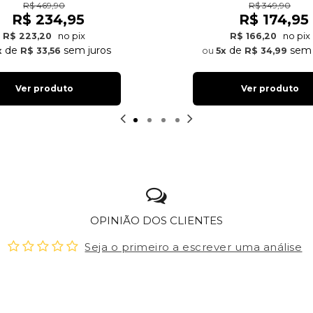
R$ 469,90
R$ 349,90
R$ 234,95
R$ 174,95
no pix
no pix
R$ 223,20
R$ 166,20
de
sem juros
de
sem 
x
R$ 33,56
5x
R$ 34,99
Ver produto
Ver produto
OPINIÃO DOS CLIENTES
Seja o primeiro a escrever uma análise