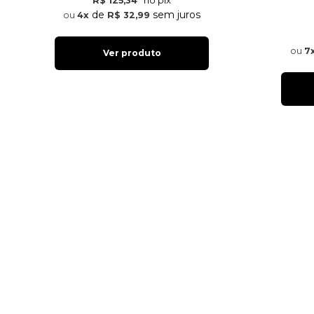
no pix
R$ 125,34
de
sem juros
4x
R$ 32,99
7
Ver produto