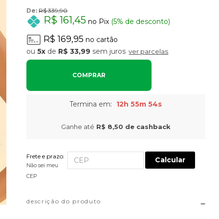
De:
R$ 339,90
R$ 161,45
no Pix
(5% de desconto)
R$ 169,95
no cartão
5x
de
R$ 33,99
sem juros
ver parcelas
COMPRAR
Termina em:
12h 55m 52s
Ganhe até
R$ 8,50
de cashback
Frete e prazo:
Calcular
Não sei meu
CEP
descrição do produto