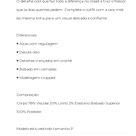
O detalhe cool que faz toda a diferença no closet e traz o frescor
que os dias quentes pedem. Complete o outfit com a saia midi
da mesma linha para um visual delicado e confiante.
Diferenciais:
♥ Alças com regulagem
♥ Decote reto
♥ Detalhes trançados em crochê
♥ Babado em camadas
♥ Modelagem cropped
Composição:
Corpo 78% Viscose 20% Linho 2% Elastano Babado Superior
100% Poliéster
Modelo está vestindo tamanho P