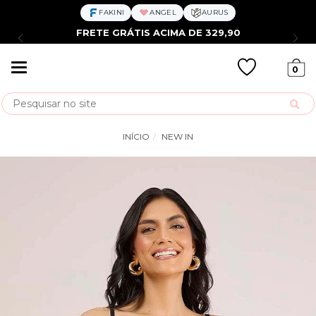
FAKINI
ANGEL
AURUS
FRETE GRÁTIS ACIMA DE 329,90
Mudar
0
navegação
Busca
INÍCIO
NEW IN