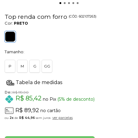
Top renda com forro
(
CÓD.
602107263
)
Cor:
PRETO
Tamanho:
P
M
G
GG
De:
R$ 119,90
R$ 85,42
no Pix
(5% de desconto)
R$ 89,92
no cartão
ver parcelas
2x
de
R$ 44,96
sem juros