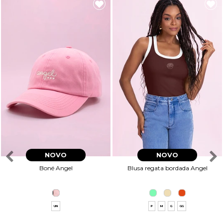
NOVO
NOVO
Boné Angel
Blusa regata bordada Angel
UN
P
M
G
GG