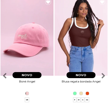
NOVO
NOVO
Boné Angel
Blusa regata bordada Angel
UN
P
M
G
GG