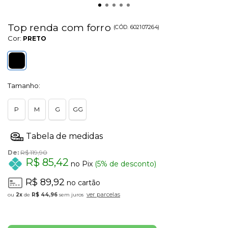
Top renda com forro
(
CÓD.
602107264
)
Cor:
PRETO
Tamanho:
P
M
G
GG
De:
R$ 119,90
R$ 85,42
no Pix
(5% de desconto)
R$ 89,92
no cartão
ver parcelas
2x
de
R$ 44,96
sem juros