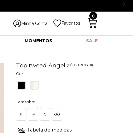
0
Favoritos
Minha Conta
MOMENTOS
SALE
Top tweed Angel
(
CÓD.
602605011
)
Cor:
Tamanho:
P
M
G
GG