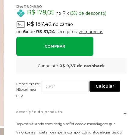
De:
R$ 249,90
R$ 178,05
no Pix
(5% de desconto)
R$ 187,42
no cartão
6x
de
R$ 31,24
sem juros
ver parcelas
COMPRAR
Ganhe até
R$ 9,37
de cashback
Frete e prazo:
Calcular
Não sei meu
CEP
descrição do produto
Top estruturado com design sofisticado e modelagem que
valoriza a silhueta. Ideal para compor conjuntos elegantes ou